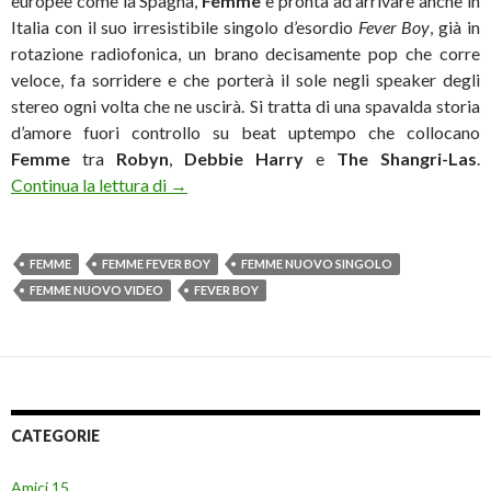
europee come la Spagna,
F
emme
è pronta ad arrivare anche in
Italia con il suo irresistibile singolo d’esordio
Fever Boy
, già in
rotazione radiofonica, un brano decisamente pop che corre
veloce, fa sorridere e che porterà il sole negli speaker degli
stereo ogni volta che ne uscirà. Si tratta di una spavalda storia
d’amore fuori controllo su beat uptempo che collocano
Femme
tra
Robyn
,
Debbie
Harry
e
The
Shangri-Las
.
Femme, la nuova promessa del pop britannic
Continua la lettura di
→
FEMME
FEMME FEVER BOY
FEMME NUOVO SINGOLO
FEMME NUOVO VIDEO
FEVER BOY
CATEGORIE
Amici 15