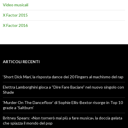
Video musicali
X Factor 2015
X Factor 2016
ARTICOLI RECENTI
‘Short Dick Man’, la risposta dance dei 20 Fingers al machismo del rap
Elettra Lamborghini gioca a “Dire Fare Baciare” nel nuovo singolo con
Shade
‘Murder On The Dancefloor’ di Sophie Ellis-Bextor risorge in Top 10
grazie a ‘Saltburn’
Britney Spears: «Non tornerò mai più a fare musica», la doccia gelata
che spiazza il mondo del pop