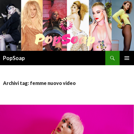
Cerca
PopSoap
VAI
MENU
AL
PRINCI
CONTENUTO
Archivi tag: femme nuovo video