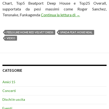
Chart, Top5 Beatport Deep House e Top25 Overall,
supportata da pesi massimi come Roger Sanchez,
Spada feat. Hosie N
Tensnake, Funkagenda
Continua la lettura di
→
FEELS LIKE HOME RED VELVET DRESS
SPADA FEAT. HOSIE NEAL
VIDEO
CATEGORIE
Amici 15
Concerti
Dischi in uscita
Eventi