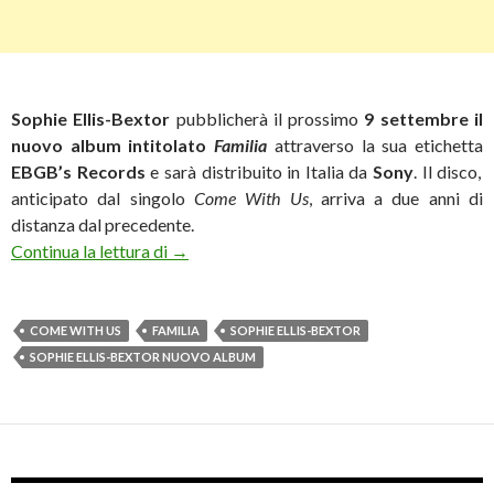
Sophie Ellis-Bextor
pubblicherà il prossimo
9 settembre il
nuovo album intitolato
Familia
attraverso la sua etichetta
EBGB’s Records
e sarà distribuito in Italia da
Sony
. Il disco,
anticipato dal singolo
Come With Us
, arriva a due anni di
distanza dal precedente.
Sophie Ellis-Bextor: ritorno al top con “Fami
Continua la lettura di
→
COME WITH US
FAMILIA
SOPHIE ELLIS-BEXTOR
SOPHIE ELLIS-BEXTOR NUOVO ALBUM