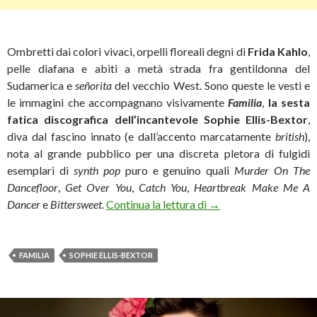
Ombretti dai colori vivaci, orpelli floreali degni di
Frida Kahlo
,
pelle diafana e abiti a metà strada fra gentildonna del
Sudamerica e
señorita
del vecchio West. Sono queste le vesti e
le immagini che accompagnano visivamente
Familia
,
la sesta
fatica discografica dell’incantevole Sophie Ellis-Bextor
,
diva dal fascino innato (e dall’accento marcatamente
british
),
nota al grande pubblico per una discreta pletora di fulgidi
esemplari di
synth pop
puro e genuino quali
Murder On The
Dancefloor
,
Get Over You
,
Catch You
,
Heartbreak Make Me A
Sophie Ellis-Bextor: «V
Dancer
e
Bittersweet
.
Continua la lettura di
→
FAMILIA
SOPHIE ELLIS-BEXTOR