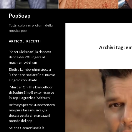
Cerca
PopSoap
Tutti i colori e i profumi della
musica pop
ARTICOLI RECENTI
Archivi tag: em
‘Short Dick Man’, la risposta
dance dei 20 Fingers al
machismo del rap
Elettra Lamborghini gioca a
“Dire Fare Baciare” nel nuovo
singolo con Shade
‘Murder On The Dancefloor’
di Sophie Ellis-Bextor risorge
in Top 10 grazie a ‘Saltburn’
Britney Spears: «Non tornerò
mai più a fare musica», la
doccia gelata che spiazza il
mondo del pop
Selena Gomez lascia la