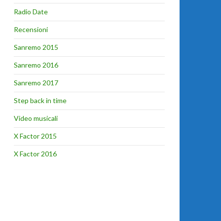
Radio Date
Recensioni
Sanremo 2015
Sanremo 2016
Sanremo 2017
Step back in time
Video musicali
X Factor 2015
X Factor 2016
tra gli ospiti della semifinale Ricky Martin e Sam Smith