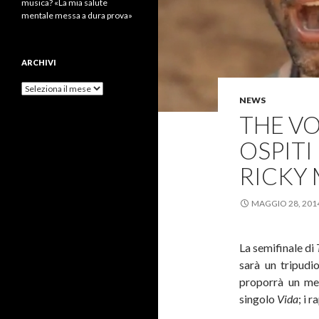
musica? «La mia salute
mentale messa a dura prova»
ARCHIVI
Archivi
NEWS
THE VO
OSPITI
RICKY 
MAGGIO 28, 201
La semifinale di
sarà un tripudi
proporrà un med
singolo
Vida
; i 