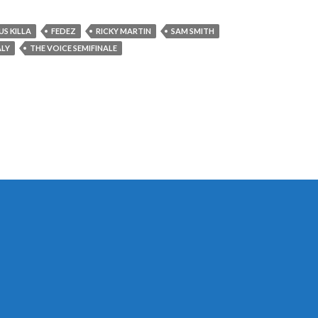
US KILLA
FEDEZ
RICKY MARTIN
SAM SMITH
ALY
THE VOICE SEMIFINALE