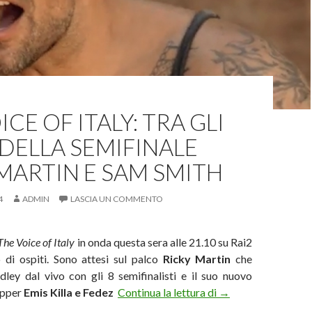
ICE OF ITALY: TRA GLI
 DELLA SEMIFINALE
MARTIN E SAM SMITH
4
ADMIN
LASCIA UN COMMENTO
The Voice of Italy
in onda questa sera alle 21.10 su Rai2
o di ospiti. Sono attesi sul palco
Ricky Martin
che
ley dal vivo con gli 8 semifinalisti e il suo nuovo
The Voice of Italy: 
rapper
Emis Killa e Fedez
Continua la lettura di
→