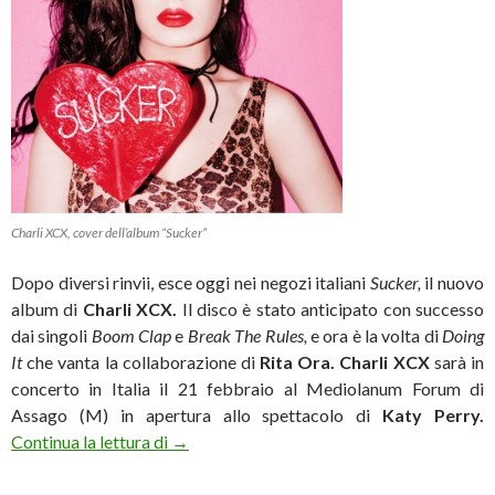
Charli XCX, cover dell’album “Sucker”
Dopo diversi rinvii, esce oggi nei negozi italiani
Sucker,
il nuovo
album di
Charli XCX.
Il disco è stato anticipato con successo
dai singoli
Boom Clap
e
Break The Rules,
e ora è la volta di
Doing
It
che vanta la collaborazione di
Rita Ora. Charli XCX
sarà in
concerto in Italia il 21 febbraio al Mediolanum Forum di
Assago (M) in apertura allo spettacolo di
Katy Perry.
Charli XCX, esce oggi l’album “Sucker”
Continua la lettura di
→