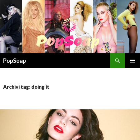
Cerca
PopSoap
VAI
MENU
AL
PRINCI
CONTENUTO
Archivi tag: doing it