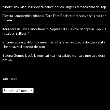
‘Short Dick Man’, la risposta dance dei 20 Fingers al machismo del rap
Elettra Lamborghini gioca a “Dire Fare Baciare” nel nuovo singolo con
Shade
‘Murder On The Dancefloor’ di Sophie Ellis-Bextor risorge in Top 10
grazie a ‘Saltburn’
Britney Spears: «Non tornerò mai più a fare musica», la doccia gelata
che spiazza il mondo del pop
Selena Gomez lascia la musica? «La mia salute mentale messa a dura
prova»
ARCHIVI
Archivi