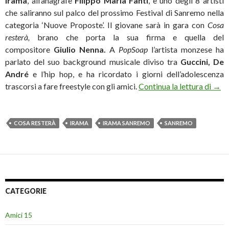
Irama
, all’anagrafe
Filippo Maria Fanti
, è uno degli 8 artisti
che saliranno sul palco del prossimo Festival di Sanremo nella
categoria ‘Nuove Proposte’. Il giovane sarà in gara con
Cosa
resterà,
brano che porta la sua firma e quella del
compositore
Giulio Nenna.
A
PopSoap
l’artista monzese ha
parlato del suo background musicale diviso tra
Guccini, De
André
e l’hip hop, e ha ricordato i giorni dell’adolescenza
Iram
trascorsi a fare freestyle con gli amici.
Continua la lettura di
→
COSA RESTERÀ
IRAMA
IRAMA SANREMO
SANREMO
CATEGORIE
Amici 15