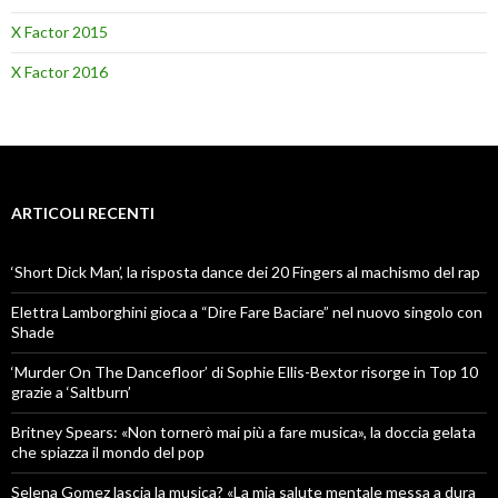
X Factor 2015
X Factor 2016
ARTICOLI RECENTI
‘Short Dick Man’, la risposta dance dei 20 Fingers al machismo del rap
Elettra Lamborghini gioca a “Dire Fare Baciare” nel nuovo singolo con
Shade
‘Murder On The Dancefloor’ di Sophie Ellis-Bextor risorge in Top 10
grazie a ‘Saltburn’
Britney Spears: «Non tornerò mai più a fare musica», la doccia gelata
che spiazza il mondo del pop
Selena Gomez lascia la musica? «La mia salute mentale messa a dura