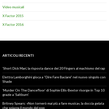
Video musicali
X Factor 2015
X Factor 2016
ARTICOLI RECENTI
‘Short Dick Man’, la risposta dance dei 20 Fingers al machismo del rap
Elettra Lamborghini gioca a “Dire Fare Baciare” nel nuovo singolo con
Shade
‘Murder On The Dancefloor’ di Sophie Ellis-Bextor risorge in Top 10
grazie a ‘Saltburn’
Britney Spears: «Non tornerò mai più a fare musica», la doccia gelata
che spiazza il mondo del pop