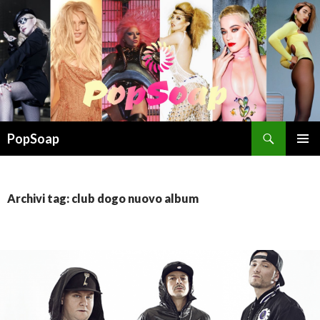
Cerca
PopSoap
VAI
MENU
AL
PRINCI
CONTENUTO
Archivi tag: club dogo nuovo album