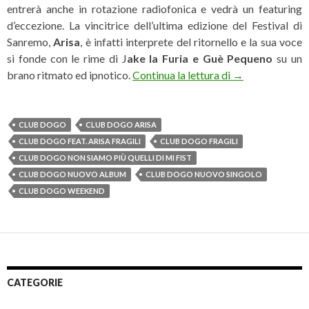
entrerà anche in rotazione radiofonica e vedrà un featuring
d’eccezione. La vincitrice dell’ultima edizione del Festival di
Sanremo,
Arisa
, è infatti interprete del ritornello e la sua voce
si fonde con le rime di J
ake la Furia e Guè Pequeno
su un
Club Dogo: dal 25
brano ritmato ed ipnotico.
Continua la lettura di
→
CLUB DOGO
CLUB DOGO ARISA
CLUB DOGO FEAT. ARISA FRAGILI
CLUB DOGO FRAGILI
CLUB DOGO NON SIAMO PIÙ QUELLI DI MI FIST
CLUB DOGO NUOVO ALBUM
CLUB DOGO NUOVO SINGOLO
CLUB DOGO WEEKEND
CATEGORIE