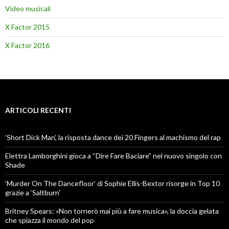
Video musicali
X Factor 2015
X Factor 2016
ARTICOLI RECENTI
‘Short Dick Man’, la risposta dance dei 20 Fingers al machismo del rap
Elettra Lamborghini gioca a “Dire Fare Baciare” nel nuovo singolo con
Shade
‘Murder On The Dancefloor’ di Sophie Ellis-Bextor risorge in Top 10
grazie a ‘Saltburn’
Britney Spears: «Non tornerò mai più a fare musica», la doccia gelata
che spiazza il mondo del pop