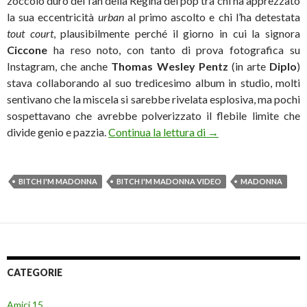
zoccolo duro dei fan della Regina del pop tra chi ha apprezzato
la sua eccentricità
urban
al primo ascolto e chi l’ha detestata
tout court
, plausibilmente perché il giorno in cui la signora
Ciccone
ha reso noto, con tanto di prova fotografica su
Instagram, che anche
Thomas Wesley Pentz
(in arte
Diplo
)
stava collaborando al suo tredicesimo album in studio, molti
sentivano che la miscela si sarebbe rivelata esplosiva, ma pochi
sospettavano che avrebbe polverizzato il flebile limite che
Ageismo? Bitch I’m 
divide genio e pazzia.
Continua la lettura di
→
BITCH I'M MADONNA
BITCH I'M MADONNA VIDEO
MADONNA
CATEGORIE
Amici 15