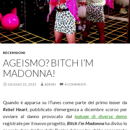
RECENSIONI
AGEISMO? BITCH I’M
MADONNA!
GIUGNO 22, 2015
ADMIN
4 COMMENTI
Quando è apparsa su iTunes come parte del primo
teaser
da
Rebel Heart
, pubblicato d’emergenza a dicembre scorso per
ovviare al danno provocato dal
leakage
di diverse demo
registrate per il nuovo progetto,
Bitch I’m Madonna
ha diviso lo