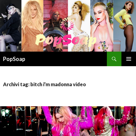
Cerca
PopSoap
VAI
MENU
AL
PRINCI
CONTENUTO
Archivi tag: bitch i’m madonna video