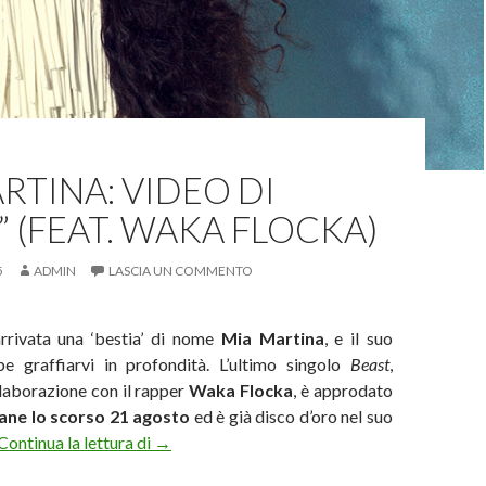
RTINA: VIDEO DI
” (FEAT. WAKA FLOCKA)
5
ADMIN
LASCIA UN COMMENTO
rrivata una ‘bestia’ di nome
Mia Martina
, e il suo
e graffiarvi in profondità.
L’ultimo singolo
Beast
,
llaborazione con il rapper
Waka Flocka
, è approdato
liane lo scorso 21 agosto
ed è già disco d’oro nel suo
Mia Martina: video di “Beast” (feat. Waka Fl
Continua la lettura di
→