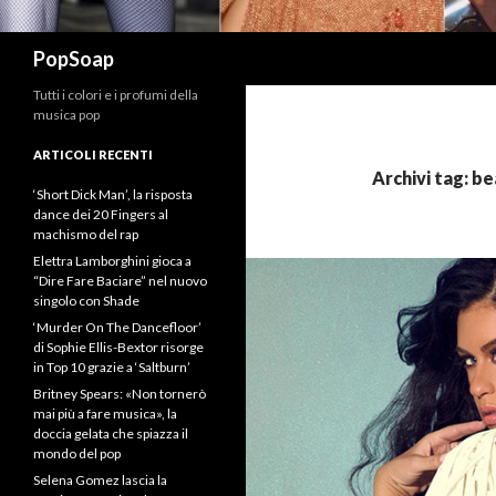
Cerca
PopSoap
Tutti i colori e i profumi della
musica pop
ARTICOLI RECENTI
Archivi tag: b
‘Short Dick Man’, la risposta
dance dei 20 Fingers al
machismo del rap
Elettra Lamborghini gioca a
“Dire Fare Baciare” nel nuovo
singolo con Shade
‘Murder On The Dancefloor’
di Sophie Ellis-Bextor risorge
in Top 10 grazie a ‘Saltburn’
Britney Spears: «Non tornerò
mai più a fare musica», la
doccia gelata che spiazza il
mondo del pop
Selena Gomez lascia la