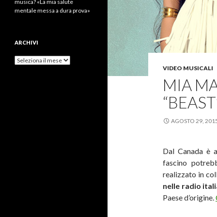
musica? «La mia salute
mentale messa a dura prova»
ARCHIVI
Archivi
VIDEO MUSICALI
MIA MA
“BEAST
AGOSTO 29, 201
Dal Canada è a
fascino potrebb
realizzato in co
nelle radio ita
Paese d’origine.