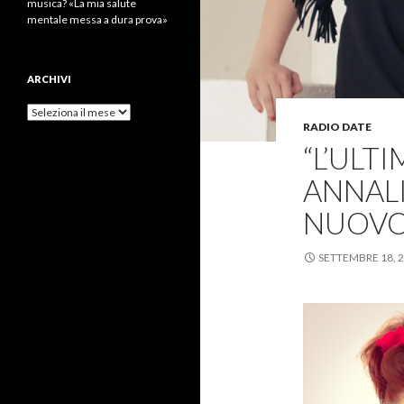
musica? «La mia salute
mentale messa a dura prova»
ARCHIVI
Archivi
RADIO DATE
“L’ULT
ANNALI
NUOVO
SETTEMBRE 18, 