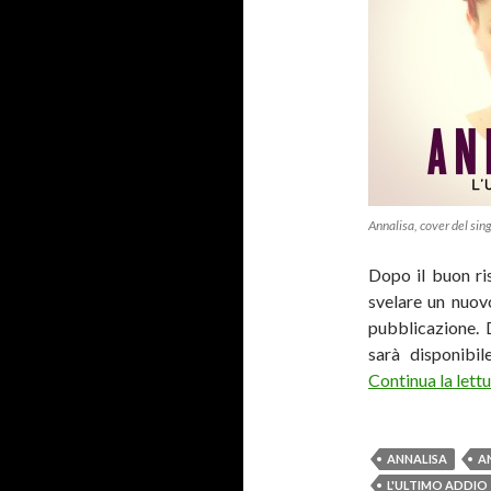
Annalisa, cover del sing
Dopo il buon ri
svelare un nuov
pubblicazione. 
sarà disponibi
Continua la lett
ANNALISA
A
L'ULTIMO ADDIO