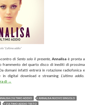
olo “L’ultimo addio”
scontro di
Sento solo il presente,
Annalisa
è pronta a
o frammento del quarto disco di inediti di prossima
Da domani infatti entrerà in rotazione radiofonica e
le in digital download e streaming
L’ultimo addio.
“L’ultimo addio” di Annalisa, da domani il nuovo singolo
ura di
→
NNALISA L'ULTIMO ADDIO
ANNALISA NUOVO SINGOLO
L'ULTIMO ADDIO TESTO