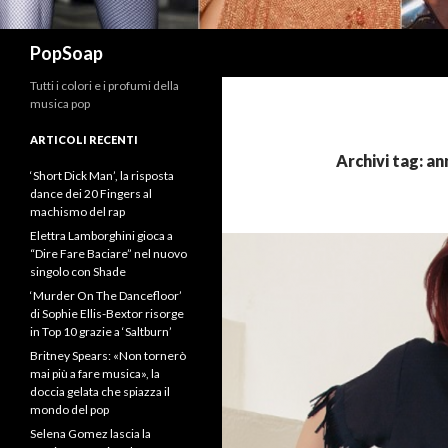
Cerca
PopSoap
Tutti i colori e i profumi della
musica pop
ARTICOLI RECENTI
Archivi tag: an
‘Short Dick Man’, la risposta
dance dei 20 Fingers al
machismo del rap
Elettra Lamborghini gioca a
“Dire Fare Baciare” nel nuovo
singolo con Shade
‘Murder On The Dancefloor’
di Sophie Ellis-Bextor risorge
in Top 10 grazie a ‘Saltburn’
Britney Spears: «Non tornerò
mai più a fare musica», la
doccia gelata che spiazza il
mondo del pop
Selena Gomez lascia la