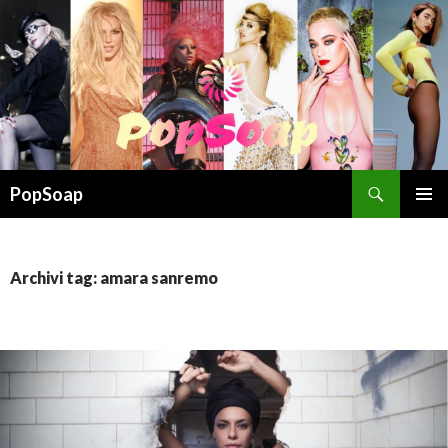
Cerca
PopSoap
VAI
MENU
AL
PRINCI
CONTENUTO
Archivi tag: amara sanremo