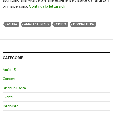
Amara, esce il 10 febbraio l
prima persona.
Continua la lettura di
→
AMARA
AMARA SANREMO
CREDO
DONNA LIBERA
CATEGORIE
Amici 15
Concerti
Dischi in uscita
Eventi
Interviste