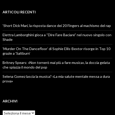
ARTICOLI RECENTI
‘Short Dick Man’, la risposta dance dei 20 Fingers al machismo del rap
Elettra Lamborghini gioca a “Dire Fare Baciare” nel nuovo singolo con
Shade
‘Murder On The Dancefloor’ di Sophie Ellis-Bextor risorge in Top 10
grazie a ‘Saltburn’
Britney Spears: «Non tornerò mai più a fare musica», la doccia gelata
che spiazza il mondo del pop
Selena Gomez lascia la musica? «La mia salute mentale messa a dura
prova»
ARCHIVI
Archivi