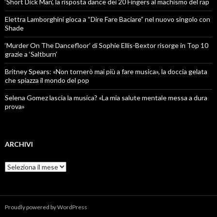
‘Short Dick Man’, la risposta dance dei 20 Fingers al machismo del rap
Elettra Lamborghini gioca a “Dire Fare Baciare” nel nuovo singolo con
Shade
‘Murder On The Dancefloor’ di Sophie Ellis-Bextor risorge in Top 10
grazie a ‘Saltburn’
Britney Spears: «Non tornerò mai più a fare musica», la doccia gelata
che spiazza il mondo del pop
Selena Gomez lascia la musica? «La mia salute mentale messa a dura
prova»
ARCHIVI
Archivi
Proudly powered by WordPress