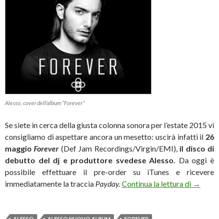
Alesso, cover dell’album “Forever”
Se siete in cerca della giusta colonna sonora per l’estate 2015 vi
consigliamo di aspettare ancora un mesetto: uscirà infatti il
26
maggio
Forever
(Def Jam Recordings/Virgin/EMI),
il disco di
debutto del dj e produttore svedese
Alesso.
Da oggi è
possibile effettuare il pre-order su iTunes e ricevere
Alesso,
immediatamente la traccia
Payday.
Continua la lettura di
→
ALESSO
ALESSO NUOVO ALBUM
FOREVER