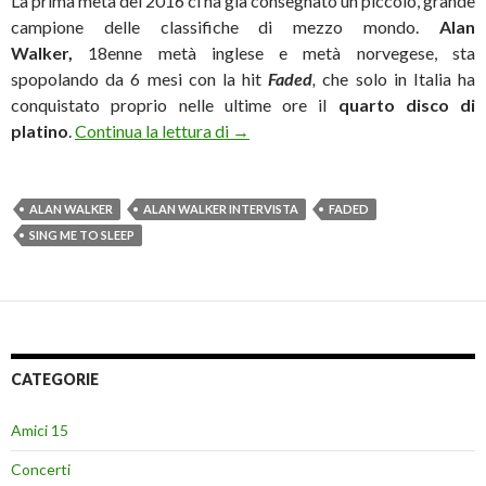
La prima metà del 2016 ci ha già consegnato un piccolo, grande
campione delle classifiche di mezzo mondo.
Alan
Walker,
18enne metà inglese e metà norvegese, sta
spopolando da 6 mesi con la hit
Faded
,
che solo in Italia ha
conquistato proprio nelle ultime ore il
quarto disco di
Alan Walker: «Prima o poi calerò 
platino
.
Continua la lettura di
→
ALAN WALKER
ALAN WALKER INTERVISTA
FADED
SING ME TO SLEEP
CATEGORIE
Amici 15
Concerti