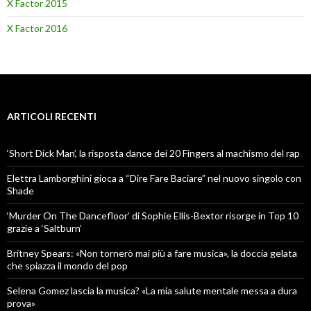
X Factor 2015
X Factor 2016
ARTICOLI RECENTI
‘Short Dick Man’, la risposta dance dei 20 Fingers al machismo del rap
Elettra Lamborghini gioca a “Dire Fare Baciare” nel nuovo singolo con
Shade
‘Murder On The Dancefloor’ di Sophie Ellis-Bextor risorge in Top 10
grazie a ‘Saltburn’
Britney Spears: «Non tornerò mai più a fare musica», la doccia gelata
che spiazza il mondo del pop
Selena Gomez lascia la musica? «La mia salute mentale messa a dura
prova»