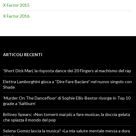
X Factor 2015
X Factor 2016
ARTICOLI RECENTI
‘Short Dick Man’, la risposta dance dei 20 Fingers al machismo del rap
Elettra Lamborghini gioca a “Dire Fare Baciare” nel nuovo singolo con
Shade
‘Murder On The Dancefloor’ di Sophie Ellis-Bextor risorge in Top 10
grazie a ‘Saltburn’
Britney Spears: «Non tornerò mai più a fare musica», la doccia gelata
che spiazza il mondo del pop
Selena Gomez lascia la musica? «La mia salute mentale messa a dura