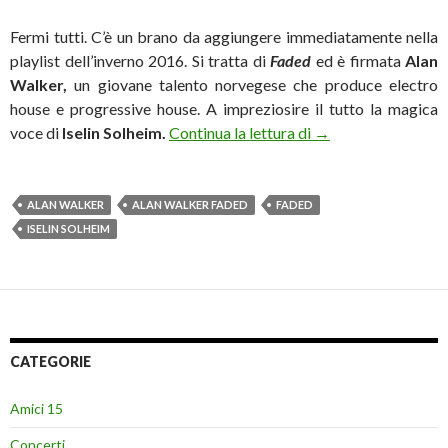
Fermi tutti. C’è un brano da aggiungere immediatamente nella
playlist dell’inverno 2016. Si tratta di
Faded
ed è firmata
Alan
Walker,
un giovane talento norvegese che produce electro
house e progressive house. A impreziosire il tutto la magica
Ascolta “Faded”, si
voce di
Iselin Solheim.
Continua la lettura di
→
ALAN WALKER
ALAN WALKER FADED
FADED
ISELIN SOLHEIM
CATEGORIE
Amici 15
Concerti