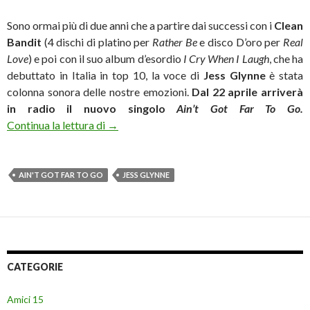
Sono ormai più di due anni che a partire dai successi con i
Clean
Bandit
(4 dischi di platino per
Rather Be
e disco D’oro per
Real
Love
) e poi con il suo album d’esordio
I Cry When I Laugh
, che ha
debuttato in Italia in top 10, la voce di
Jess Glynne
è stata
colonna sonora delle nostre emozioni.
Dal 22 aprile arriverà
in radio il nuovo singolo
Ain’t Got Far To Go.
“Ain’t Got Far To Go” nuovo singolo di Jess
Continua la lettura di
→
AIN'T GOT FAR TO GO
JESS GLYNNE
CATEGORIE
Amici 15