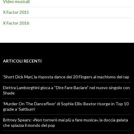
Video musicali
X Factor 2015
X Factor 2016
ARTICOLI RECENTI
‘Short Dick Man’, la risposta dance dei 20 Fingers al machismo del rap
Elettra Lamborghini gioca a “Dire Fare Baciare” nel nuovo singolo con
Shade
‘Murder On The Dancefloor’ di Sophie Ellis-Bextor risorge in Top 10
grazie a ‘Saltburn’
Britney Spears: «Non tornerò mai più a fare musica», la doccia gelata
che spiazza il mondo del pop