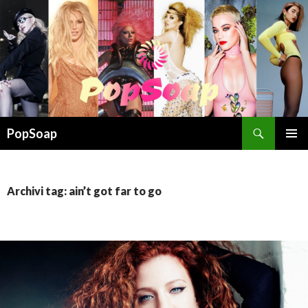
Cerca
PopSoap
VAI
MENU
AL
PRINCI
CONTENUTO
Archivi tag: ain’t got far to go