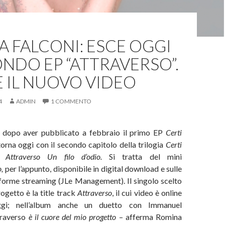
 FALCONI: ESCE OGGI
ONDO EP “ATTRAVERSO”.
 IL NUOVO VIDEO
4
ADMIN
1 COMMENTO
, dopo aver pubblicato a febbraio il primo EP
Certi
itorna oggi con il secondo capitolo della trilogia
Certi
o Attraverso Un filo d’odio.
Si tratta del mini
o,
per l’appunto, disponibile in digital download e sulle
taforme streaming (JLe Management)
. Il singolo scelto
rogetto è la title track
Attraverso
, il cui video è online
gi; nell’album anche un duetto con Immanuel
raverso
è il cuore del mio progetto
– afferma Romina