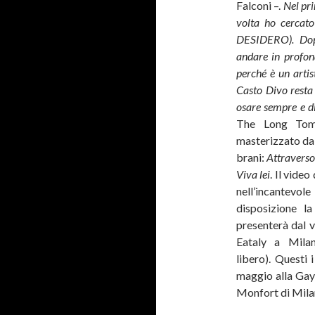
Falconi –.
Nel pr
volta ho cercato
DESIDERO). Dopo
andare in profon
perché è un artis
Casto Divo resta 
osare sempre e di
The Long Tom
masterizzato da 
brani:
Attravers
Viva lei
. Il video
nell’incantev
disposizione l
presenterà dal v
Eataly a Mila
libero). Questi 
maggio alla Gay
Monfort di Mila