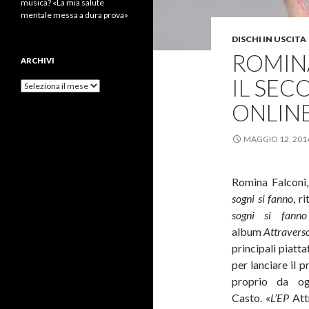
musica? «La mia salute
mentale messa a dura prova»
DISCHI IN USCITA
ROMINA
ARCHIVI
IL SEC
Archivi
ONLINE
MAGGIO 12, 201
Romina Falconi
sogni si fanno
, r
sogni si fann
album
Attravers
principali piat
per lanciare il p
proprio da og
Casto. «
L’EP
Att