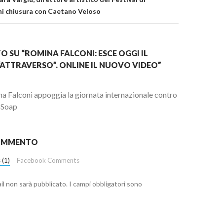
i chiusura con Caetano Veloso
 SU “ROMINA FALCONI: ESCE OGGI IL
“ATTRAVERSO”. ONLINE IL NUOVO VIDEO”
a Falconi appoggia la giornata internazionale contro
pSoap
COMMENTO
 (1)
Facebook Comments
ail non sarà pubblicato.
I campi obbligatori sono