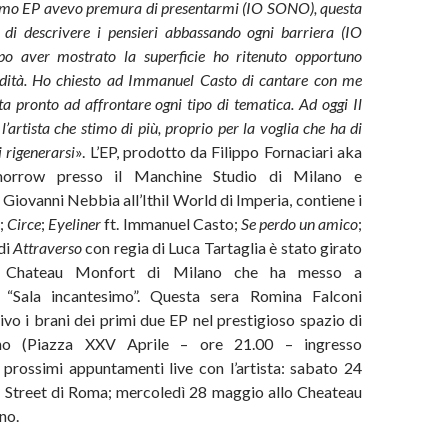
imo EP avevo premura di presentarmi (IO SONO), questa
 di descrivere i pensieri abbassando ogni barriera (IO
 aver mostrato la superficie ho ritenuto opportuno
dità. Ho chiesto ad Immanuel Casto di cantare con me
ta pronto ad affrontare ogni tipo di tematica. Ad oggi Il
l’artista che stimo di più, proprio per la voglia che ha di
 rigenerarsi
». L’EP, prodotto da Filippo Fornaciari aka
orrow presso il Manchine Studio di Milano e
Giovanni Nebbia all’Ithil World di Imperia, contiene i
o
;
Circe
;
Eyeliner
ft. Immanuel Casto;
Se perdo un amico
;
 di
Attraverso
con regia di Luca Tartaglia è stato girato
ole Chateau Monfort di Milano che ha messo a
a “Sala incantesimo”. Questa sera Romina Falconi
ivo i brani dei primi due EP nel prestigioso spazio di
no (Piazza XXV Aprile – ore 21.00 – ingresso
i prossimi appuntamenti live con l’artista: sabato 24
 Street di Roma; mercoledì 28 maggio allo Cheateau
no.