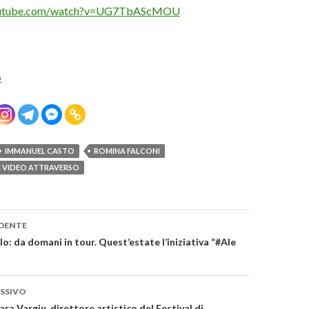
youtube.com/watch?v=UG7TbAScMOU
o
IMMANUEL CASTO
ROMINA FALCONI
 VIDEO ATTRAVERSO
one
DENTE
o: da domani in tour. Quest’estate l’iniziativa “#Ale
SSIVO
ara Vargiu, direttore artistico del Festival di