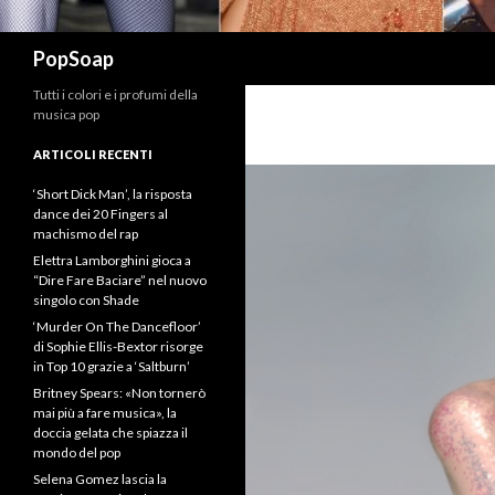
Cerca
PopSoap
Tutti i colori e i profumi della
musica pop
ARTICOLI RECENTI
‘Short Dick Man’, la risposta
dance dei 20 Fingers al
machismo del rap
Elettra Lamborghini gioca a
“Dire Fare Baciare” nel nuovo
singolo con Shade
‘Murder On The Dancefloor’
di Sophie Ellis-Bextor risorge
in Top 10 grazie a ‘Saltburn’
Britney Spears: «Non tornerò
mai più a fare musica», la
doccia gelata che spiazza il
mondo del pop
Selena Gomez lascia la