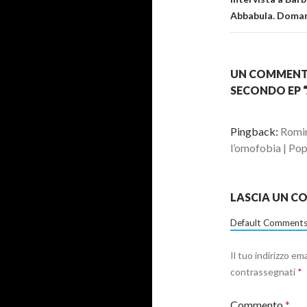
Abbabula. Doman
UN COMMENTO
SECONDO EP 
Pingback:
Romin
l’omofobia | Po
LASCIA UN 
Default Comments
Il tuo indirizzo em
contrassegnati
*
Commento
*