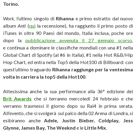
Torino.
Work,
l’ultimo singolo di
Rihanna
e primo estratto dal nuovo
album
Anti
(
qui
la recensione), ha raggiunto il primo posto di
iTunes in oltre 90 Paesi del mondo, Italia inclusa, poche ore
dopo la
pubblicazione avvenuta il 27 gennaio scorso
,
e continua a dominare le classifiche mondiali con una #1 nella
Global Chart di Spotify (al #6 in Italia), #1 nella Hot R&B/Hip
Hop Chart, ed entra nella Top5 della Hot100 di Billboard: con
quest’ultimo traguardo
Rihanna raggiunge per la ventesima
volta in carriera la top5 della Hot100
.
Attesissima anche la sua performance alla 36° edizione dei
Brit Awards
che si terranno mercoledì 24 febbraio e che
verranno trasmessi il giorno dopo su Rai4 in prima serata.
All’evento, che si svolgerà sul palco della 02 Arena di Londra, si
esibiranno anche
Adele, Justin Bieber, Coldplay, Jess
Glynne, James Bay, The Weeknd
e le
Little Mix.