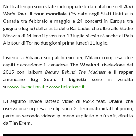
Nel frattempo sono state raddoppiate le date italiane dell’
Anti
World Tour
, il tour mondiale
(35 date negli Stati Uniti e in
Canada tra febbraio e maggio e 24 concerti in Europa tra
giugno e luglio) dell’artista delle Barbados che oltre allo Stadio
Meazza di Milano il prossimo 13 luglio si esibirà anche al Pala
Alpitour di Torino due giorni prima, lunedì 11 luglio.
Insieme a Rihanna sui palchi europei, Milano compresa, due
ospiti d’eccezione: il canadese
The Weeknd
, rivelazione del
2015 con l’album
Beauty Behind The Madness
e il rapper
americano
Big Sean
.
I biglietti
sono in vendita
su
www.livenation.it
e
www.ticketone.it
Di seguito invece l’atteso video di
Work
feat.
Drake
, che
riserva una sorpresa: le clip sono 2. Terminato infatti il primo,
parte un secondo videoclip, meno esplicito e più soft, diretto
da
Tim Erem.