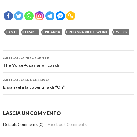
ANTI
DRAKE
RIHANNA
RIHANNA VIDEO WORK
WORK
Navigazione
ARTICOLO PRECEDENTE
articolo
The Voice 4: parlano i coach
ARTICOLO SUCCESSIVO
Elisa svela la copertina di “On”
LASCIA UN COMMENTO
Default Comments (0)
Facebook Comments