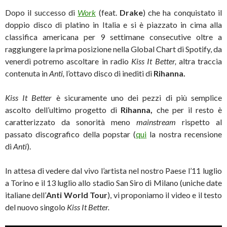
Dopo il successo di
Work
(feat.
Drake
) che ha conquistato il
doppio disco di platino in Italia e si è piazzato in cima alla
classifica americana per 9 settimane consecutive oltre a
raggiungere la prima posizione nella Global Chart di Spotify, da
venerdì potremo ascoltare in radio
Kiss It Better,
altra traccia
contenuta in
Anti,
l’ottavo disco di inediti di
Rihanna.
Kiss It Better
è sicuramente uno dei pezzi di più semplice
ascolto dell’ultimo progetto di
Rihanna,
che per il resto è
caratterizzato da sonorità meno
mainstream
rispetto al
passato discografico della popstar (
qui
la nostra recensione
di
Anti
).
In attesa di vedere dal vivo l’artista nel nostro Paese l’11 luglio
a Torino e il 13 luglio allo stadio San Siro di Milano (uniche date
italiane dell’
Anti World Tour
), vi proponiamo il video e il testo
del nuovo singolo
Kiss It Better.