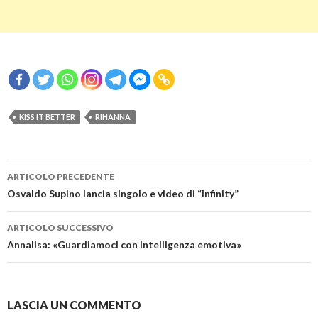
KISS IT BETTER
RIHANNA
Navigazione
ARTICOLO PRECEDENTE
articolo
Osvaldo Supino lancia singolo e video di “Infinity”
ARTICOLO SUCCESSIVO
Annalisa: «Guardiamoci con intelligenza emotiva»
LASCIA UN COMMENTO