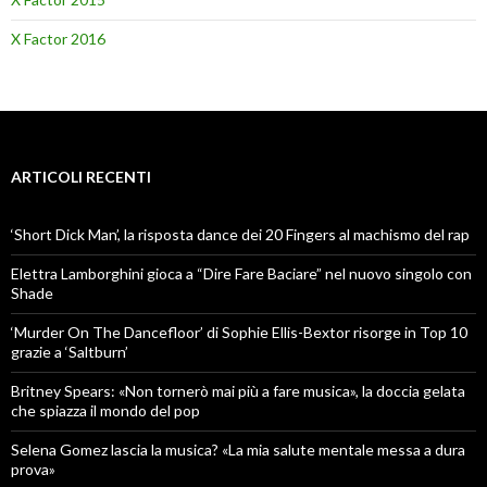
X Factor 2016
ARTICOLI RECENTI
‘Short Dick Man’, la risposta dance dei 20 Fingers al machismo del rap
Elettra Lamborghini gioca a “Dire Fare Baciare” nel nuovo singolo con
Shade
‘Murder On The Dancefloor’ di Sophie Ellis-Bextor risorge in Top 10
grazie a ‘Saltburn’
Britney Spears: «Non tornerò mai più a fare musica», la doccia gelata
che spiazza il mondo del pop
Selena Gomez lascia la musica? «La mia salute mentale messa a dura
prova»