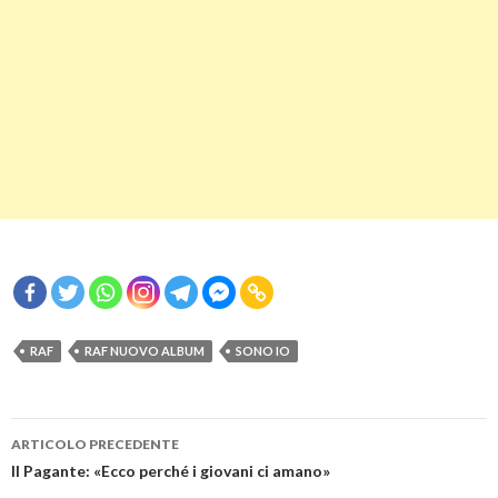
RAF
RAF NUOVO ALBUM
SONO IO
Navigazione
ARTICOLO PRECEDENTE
articolo
Il Pagante: «Ecco perché i giovani ci amano»