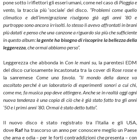
pone sotto i riflettori gli esseri umani, come nel caso di
Pioggia e
vento,
la traccia più ‘sociale’ del disco.
“Problemi come quello
climatico e dell’immigrazione risalgono già agli anni ’80 e
purtroppo sono ancora irrisolti. Io stesso li avevo affrontati in brani
più datati e penso che una canzone a riguardo sia più che sufficiente
in questo album:
la gente ha bisogno di riscoprire la bellezza della
leggerezza
, che ormai abbiamo perso”.
Leggerezza che abbonda in
Con le mani su,
la parentesi EDM
del disco curiosamente incastonata tra la cover di
Rose rosse
e
la sanremese
Come una favola. “Il mondo della dance va
ascoltato perché è un laboratorio di esperimenti sonori a cui chi,
come me, fa musica pop deve attingere. Anche se in realtà oggi ogni
nuova tendenza è una copia di ciò che è già stato fatto tra gli anni
’50 e i primi anni ’80. Ormai è stato detto tutto”.
Il nuovo disco è stato registrato tra l’Italia e gli USA,
dove
Raf
ha trascorso un anno per conoscere meglio un Paese
che ama e odia – per le forti contraddizioni che presenta – con