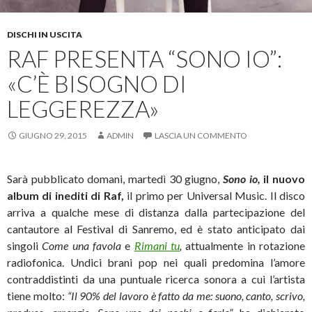
DISCHI IN USCITA
RAF PRESENTA “SONO IO”:
«C’È BISOGNO DI
LEGGEREZZA»
GIUGNO 29, 2015
ADMIN
LASCIA UN COMMENTO
Sarà pubblicato domani, martedì 30 giugno,
Sono io,
il nuovo
album di inediti di
Raf,
il primo per Universal Music. Il disco
arriva a qualche mese di distanza dalla partecipazione del
cantautore al Festival di Sanremo, ed è stato anticipato dai
singoli
Come una favola
e
Rimani tu
,
attualmente in rotazione
radiofonica. Undici brani pop nei quali predomina l’amore
contraddistinti da una puntuale ricerca sonora a cui l’artista
tiene molto:
“Il 90% del lavoro è fatto da me: suono, canto, scrivo,