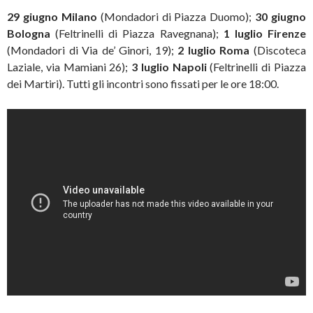
29 giugno Milano
(Mondadori di Piazza Duomo);
30 giugno
Bologna
(Feltrinelli di Piazza Ravegnana);
1 luglio Firenze
(Mondadori di Via de’ Ginori, 19);
2 luglio Roma
(Discoteca
Laziale, via Mamiani 26);
3 luglio Napoli
(Feltrinelli di Piazza
dei Martiri). Tutti gli incontri sono fissati per le ore 18:00.