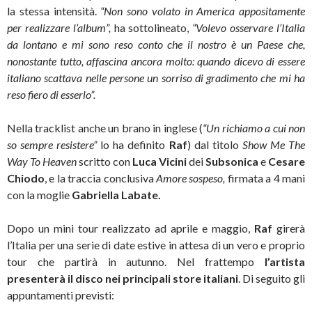
la stessa intensità.
“Non sono volato in America appositamente
per realizzare l’album”,
ha sottolineato,
“Volevo osservare l’Italia
da lontano e mi sono reso conto che il nostro è un Paese che,
nonostante tutto, affascina ancora molto: quando dicevo di essere
italiano scattava nelle persone un sorriso di gradimento che mi ha
reso fiero di esserlo”.
Nella tracklist anche un brano in inglese (
“Un richiamo a cui non
so sempre resistere”
lo ha definito
Raf
) dal titolo
Show Me The
Way To Heaven
scritto con
Luca Vicini
dei
Subsonica
e
Cesare
Chiodo
, e la traccia conclusiva
Amore sospeso,
firmata a 4 mani
con la moglie
Gabriella Labate.
Dopo un mini tour realizzato ad aprile e maggio,
Raf
girerà
l’Italia per una serie di date estive in attesa di un vero e proprio
tour che partirà in autunno. Nel frattempo
l’artista
presenterà il disco nei principali store italiani
. Di seguito gli
appuntamenti previsti: