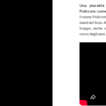
Una pluralit
Policrom: come
Il nome Policrom
band del liceo.
troppo, anche 
corso degli anni.