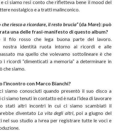
 ci siamo resi conto che rifletteva bene il mood del
attere nostalgico e a tratti malinconico.
 che riesco a ricordare, il resto brucia”
(da
Mare
): può
rata una delle frasi-manifesto di questo album?
 è il filo rosso che lega buona parte del lavoro.
 nostra identità ruota intorno ai ricordi e alle
passato ma quello che volevamo sottolineare è che
o i ricordi “dimenticati a memoria” a determinare in
ò che siamo.
 l’incontro con Marco Bianchi?
ci siamo conosciuti quando presentò il suo disco a
i ci siamo tenuti in contatto ed è nata l’idea di lavorare
o stati altri incontri in cui ci siamo scambiati il
sarebbe diventato
La vita degli altri
, poi a giugno del
 nel suo studio a Ivrea per registrare tutte le voci e
oduzione.