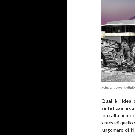
Policrom, cover dell’alb
Qual è l’idea 
sintetizzare con
In realtà non c’è
sintesi di quello
lungomare di N