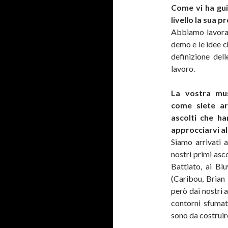
Come vi ha gui
livello la sua p
Abbiamo lavorat
demo e le idee 
definizione dell
lavoro.
La vostra mus
come siete arr
ascolti che h
approcciarvi a
Siamo arrivati a
nostri primi asc
Battiato, ai Bl
(Caribou, Brian
però dai nostri a
contorni sfumat
sono da costruir