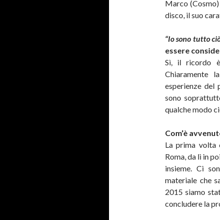
Marco (Cosmo) e
disco, il suo car
“Io sono tutto ciò
essere conside
Sì, il ricordo
Chiaramente la
esperienze del 
sono soprattutt
qualche modo ci
Com’è avvenuto
La prima volta 
Roma, da lì in po
insieme. Ci son
materiale che 
2015 siamo stati
concludere la pr