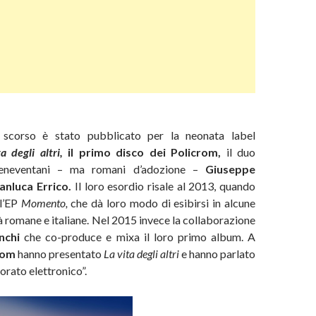
 scorso è stato pubblicato per la neonata label
ta degli altri,
il primo disco dei
Policrom,
il duo
eneventani – ma romani d’adozione –
Giuseppe
anluca Errico.
Il loro esordio risale al 2013, quando
l’EP
Momento,
che dà loro modo di esibirsi in alcune
à romane e italiane.
Nel 2015 invece la collaborazione
nchi
che co-produce e mixa il loro primo album. A
rom
hanno presentato
La vita degli altri
e hanno parlato
orato elettronico”.