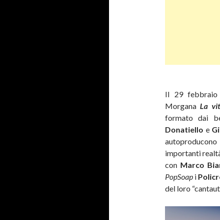
Il 29 febbraio
Morgana
La vi
formato dai b
Donatiello
e
Gi
autoproducono 
importanti realt
con
Marco Bia
PopSoap
i
Polic
del loro “cantaut