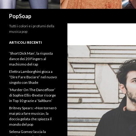
Cerca
PopSoap
Tutti i colori e i profumi della
musica pop
ARTICOLI RECENTI
‘Short Dick Man’, la risposta
dance dei 20 Fingers al
machismo del rap
Elettra Lamborghini gioca a
“Dire Fare Baciare” nel nuovo
singolo con Shade
‘Murder On The Dancefloor’
di Sophie Ellis-Bextor risorge
in Top 10 grazie a ‘Saltburn’
Britney Spears: «Non tornerò
mai più a fare musica», la
doccia gelata che spiazza il
mondo del pop
Selena Gomez lascia la