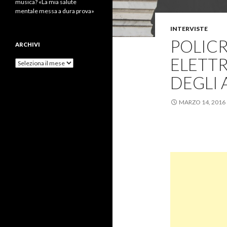
musica? «La mia salute
mentale messa a dura prova»
INTERVISTE
POLIC
ARCHIVI
ELETTR
Archivi
DEGLI 
MARZO 14, 2016