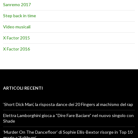
Sanremo 2017
Step back in time
Video musicali
X Factor 2015
X Factor 2016
ARTICOLI RECENTI
‘Short Dick Man’, la risposta dance dei 20 Fingers al machismo del rap
Elettra Lamborghini gioca a “Dire Fare Baciare” nel nuovo singolo con
Shade
‘Murder On The Dancefloor’ di Sophie Ellis-Bextor risorge in Top 10
grazie a ‘Saltburn’