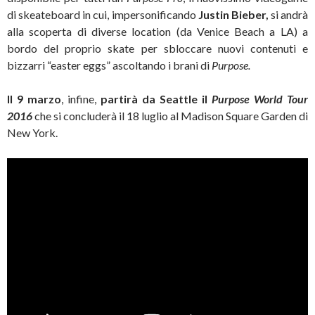
di skeateboard in cui, impersonificando
Justin Bieber,
si andrà
alla scoperta di diverse location (da Venice Beach a LA) a
bordo del proprio skate per sbloccare nuovi contenuti e
bizzarri “easter eggs” ascoltando i brani di
Purpose.
Il 9 marzo
, infine,
partirà da Seattle il
Purpose World Tour
2016
che si concluderà il 18 luglio al Madison Square Garden di
New York.