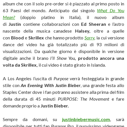
album che con il solo pre-order si è piazzato al primo posto in
63 Paesi del mondo. Anticipato dal singolo
What Do You
Mean?
(doppio platino in Italia)
,
il nuovo album
di
Justin
contiene collaborazioni con
Ed
Sheeran
e l’astro
nascente della musica canadese
Halsey,
oltre a quelle
con
Blood
e
Skrillex
che hanno prodotto
Sorry
,
la cui versione
dance del video ha già totalizzato più di 93 milioni di
visualizzazioni. Da qualche giorno è disponibile in versione
digitale anche il brano
I’ll Show You
,
prodotto ancora una
volta da Skrillex,
il cui video è stato girato in Islanda.
A Los Angeles l’uscita di
Purpose
verrà festeggiata in grande
stile con
An Evening With Justin Bieber
, una grande festa allo
Staples Center dove i fan potranno assistere alla prima del film
della durata di 45 minuti
PURPOSE: The Movement
e fare
domande proprio a
Justin Bieber.
Sempre da domani, su
justinbiebermusic.com
, sarà
disponibile per tutti fan
Purpose Pro
, il nuovissimo videogame