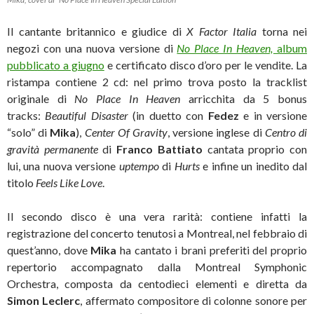
Il cantante britannico e giudice di
X Factor Italia
torna nei
negozi con una nuova versione di
No Place In Heaven,
album
pubblicato a giugno
e certificato disco d’oro per le vendite. La
ristampa contiene 2 cd: nel primo trova posto la tracklist
originale di
No Place In Heaven
arricchita da 5 bonus
tracks:
Beautiful Disaster
(in duetto con
Fedez
e in versione
“solo” di
Mika
),
Center Of Gravity
, versione inglese di
Centro di
gravità permanente
di
Franco Battiato
cantata proprio con
lui, una nuova
versione
uptempo
di
Hurts
e infine un inedito dal
titolo
Feels Like Love
.
Il secondo disco è una vera rarità: contiene infatti la
registrazione del concerto tenutosi a Montreal, nel febbraio di
quest’anno, dove
Mika
ha cantato i brani preferiti del proprio
repertorio accompagnato dalla Montreal Symphonic
Orchestra, composta da centodieci elementi e diretta da
Simon Leclerc
, affermato compositore di colonne sonore per