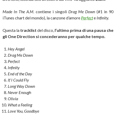
Made In The A.M.
contiene i singoli
Drag Me Down
(#1 in 90
iTunes chart del mondo), la canzone d’amore
Perfect
e
Infinity.
Questa la
tracklist
del disco,
l’ultimo prima di una pausa che
gli One Direction si concederanno per qualche tempo.
Hey Angel
Drag Me Down
Perfect
Infinity
End of the Day
If I Could Fly
Long Way Down
Never Enough
Olivia
What a Feeling
Love You, Goodbye