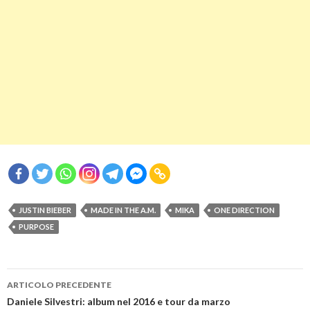
JUSTIN BIEBER
MADE IN THE A.M.
MIKA
ONE DIRECTION
PURPOSE
Navigazione
ARTICOLO PRECEDENTE
articolo
Daniele Silvestri: album nel 2016 e tour da marzo