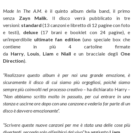
Made In The A.M.
è il quinto album della band, il primo
senza
Zayn Malik.
Il disco verrà pubblicato in tre
versioni:
s
tandard
(13 canzoni e libretto di 12 pagine con foto
e testi),
deluxe
(17 brani e booklet con 24 pagine), e
un’imperdibile
ultimate fan edition
(uno speciale box che
contiene in più 4 cartoline firmate
da
Harry
,
Louis
,
Liam
e
Niall
e un bracciale degli
One
Direction
).
“Realizzare questo album è per noi una grande emozione, è
sicuramente il disco di cui siamo più orgogliosi, poichè siamo
sempre più coinvolti nel processo creativo –
ha dichiarato Harry
–
“Non abbiamo scritto molto in passato, per cui entrare in una
stanza e uscirne ore dopo con una canzone e vederla far parte di un
disco è davvero emozionante”.
“Scrivere queste nuove canzoni per me è stata una delle cose più
divertenti, seconda solo all’esibirsi dal vivo”
ha aggiunto
Liam
.