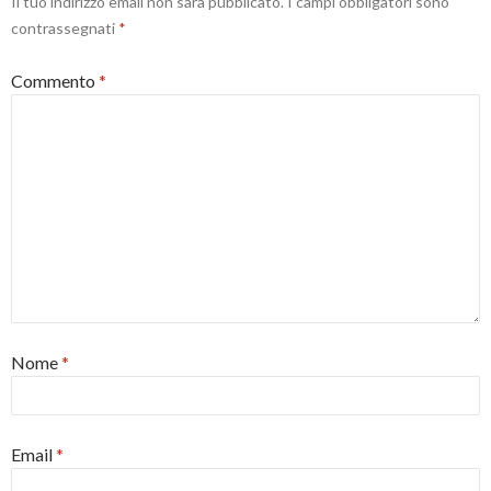
Il tuo indirizzo email non sarà pubblicato.
I campi obbligatori sono
contrassegnati
*
Commento
*
Nome
*
Email
*