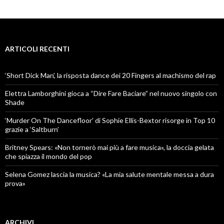
ARTICOLI RECENTI
‘Short Dick Man’, la risposta dance dei 20 Fingers al machismo del rap
Elettra Lamborghini gioca a “Dire Fare Baciare” nel nuovo singolo con
Shade
‘Murder On The Dancefloor’ di Sophie Ellis-Bextor risorge in Top 10
grazie a ‘Saltburn’
Britney Spears: «Non tornerò mai più a fare musica», la doccia gelata
che spiazza il mondo del pop
Selena Gomez lascia la musica? «La mia salute mentale messa a dura
prova»
ARCHIVI