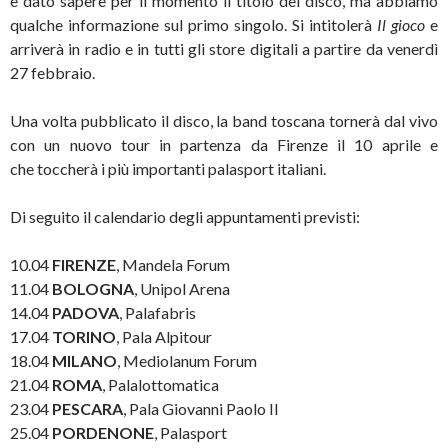
è dato sapere per il momento il titolo del disco, ma abbiamo
qualche informazione sul primo singolo. Si intitolerà
Il gioco
e
arriverà in radio e in tutti gli store digitali a partire da venerdì
27 febbraio.
Una volta pubblicato il disco, la band toscana tornerà dal vivo
con un nuovo tour in partenza da Firenze il 10 aprile e
che toccherà i più importanti palasport italiani.
Di seguito il calendario degli appuntamenti previsti:
10.04
FIRENZE
, Mandela Forum
11.04
BOLOGNA
, Unipol Arena
14.04
PADOVA
, Palafabris
17.04
TORINO
, Pala Alpitour
18.04
MILANO
, Mediolanum Forum
21.04
ROMA
, Palalottomatica
23.04
PESCARA
, Pala Giovanni Paolo II
25.04
PORDENONE
, Palasport