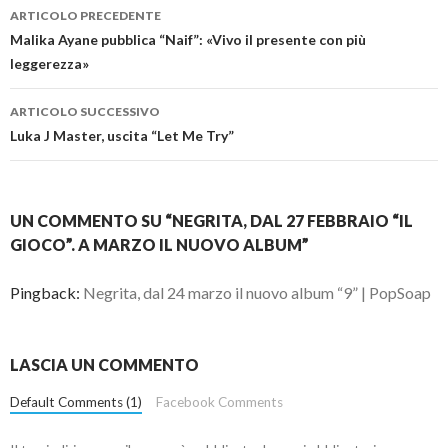
Navigazione
ARTICOLO PRECEDENTE
articolo
Malika Ayane pubblica “Naif”: «Vivo il presente con più
leggerezza»
ARTICOLO SUCCESSIVO
Luka J Master, uscita “Let Me Try”
UN COMMENTO SU “NEGRITA, DAL 27 FEBBRAIO “IL
GIOCO”. A MARZO IL NUOVO ALBUM”
Pingback:
Negrita, dal 24 marzo il nuovo album “9” | PopSoap
LASCIA UN COMMENTO
Default Comments (1)
Facebook Comments