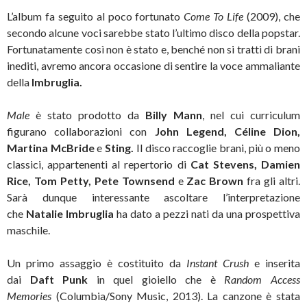
L’album fa seguito al poco fortunato
Come To Life
(2009), che
secondo alcune voci sarebbe stato l’ultimo disco della popstar.
Fortunatamente così non è stato e, benché non si tratti di brani
inediti, avremo ancora occasione di sentire la voce ammaliante
della
Imbruglia.
Male
è stato prodotto da
Billy Mann
, nel cui curriculum
figurano collaborazioni con
John Legend, Céline Dion,
Martina McBride
e
Sting.
Il disco raccoglie brani, più o meno
classici, appartenenti al repertorio di
Cat Stevens, Damien
Rice, Tom Petty, Pete Townsend
e
Zac Brown
fra gli altri.
Sarà dunque interessante ascoltare l’interpretazione
che
Natalie Imbruglia
ha dato a pezzi nati da una prospettiva
maschile.
Un primo assaggio è costituito da
Instant Crush
e inserita
dai
Daft Punk
in quel gioiello che è
Random Access
Memories
(Columbia/Sony Music, 2013). La canzone è stata