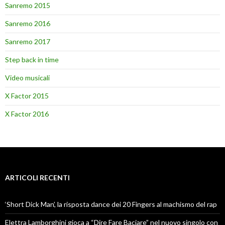
Sanremo 2015
Sanremo 2016
Sanremo 2017
Step back in time
Video musicali
X Factor 2015
X Factor 2016
ARTICOLI RECENTI
‘Short Dick Man’, la risposta dance dei 20 Fingers al machismo del rap
Elettra Lamborghini gioca a “Dire Fare Baciare” nel nuovo singolo con