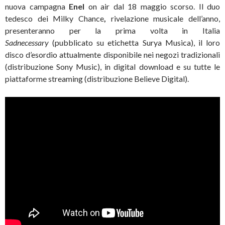
nuova campagna
Enel
on air dal 18 maggio scorso. Il duo
tedesco dei Milky Chance
,
rivelazione musicale dell’anno,
presenteranno per la prima volta in Italia
Sadnecessary
(pubblicato su etichetta Surya Musica), il loro
disco d’esordio attualmente disponibile nei negozi tradizionali
(distribuzione Sony Music), in digital download e su tutte le
piattaforme streaming (distribuzione Believe Digital).