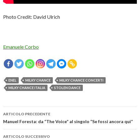
Photo Credit: David Ulrich
Emanuele Corbo
ENEL
MILKY CHANCE
MILKY CHANCE CONCERTI
MILKY CHANCE ITALIA
STOLEN DANCE
Navigazione
ARTICOLO PRECEDENTE
articolo
Manuel Foresta: da “The Voice” al singolo “Se fossi ancora qui”
ARTICOLO SUCCESSIVO