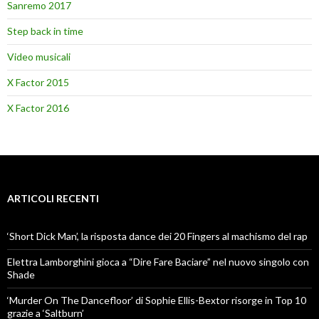
Sanremo 2017
Step back in time
Video musicali
X Factor 2015
X Factor 2016
ARTICOLI RECENTI
‘Short Dick Man’, la risposta dance dei 20 Fingers al machismo del rap
Elettra Lamborghini gioca a “Dire Fare Baciare” nel nuovo singolo con
Shade
‘Murder On The Dancefloor’ di Sophie Ellis-Bextor risorge in Top 10
grazie a ‘Saltburn’