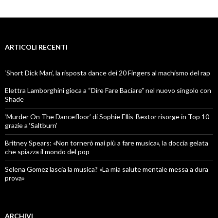
ARTICOLI RECENTI
‘Short Dick Man’, la risposta dance dei 20 Fingers al machismo del rap
Elettra Lamborghini gioca a “Dire Fare Baciare” nel nuovo singolo con
Shade
‘Murder On The Dancefloor’ di Sophie Ellis-Bextor risorge in Top 10
grazie a ‘Saltburn’
Britney Spears: «Non tornerò mai più a fare musica», la doccia gelata
che spiazza il mondo del pop
Selena Gomez lascia la musica? «La mia salute mentale messa a dura
prova»
ARCHIVI