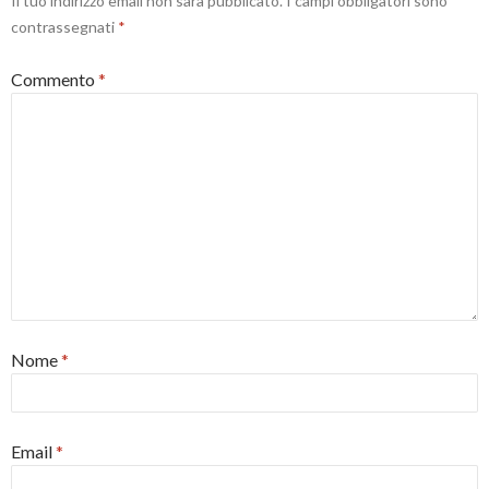
Il tuo indirizzo email non sarà pubblicato.
I campi obbligatori sono
contrassegnati
*
Commento
*
Nome
*
Email
*