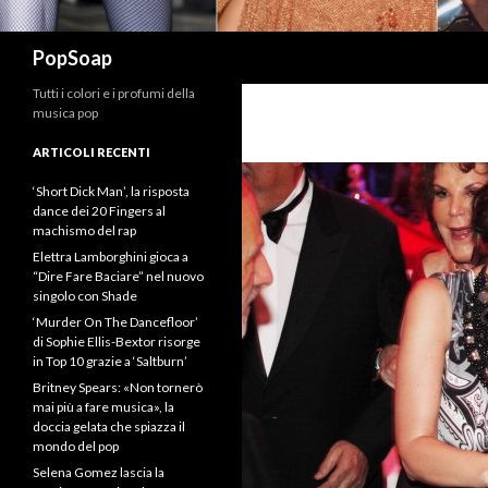
Cerca
PopSoap
Tutti i colori e i profumi della
musica pop
ARTICOLI RECENTI
‘Short Dick Man’, la risposta
dance dei 20 Fingers al
machismo del rap
Elettra Lamborghini gioca a
“Dire Fare Baciare” nel nuovo
singolo con Shade
‘Murder On The Dancefloor’
di Sophie Ellis-Bextor risorge
in Top 10 grazie a ‘Saltburn’
Britney Spears: «Non tornerò
mai più a fare musica», la
doccia gelata che spiazza il
mondo del pop
Selena Gomez lascia la