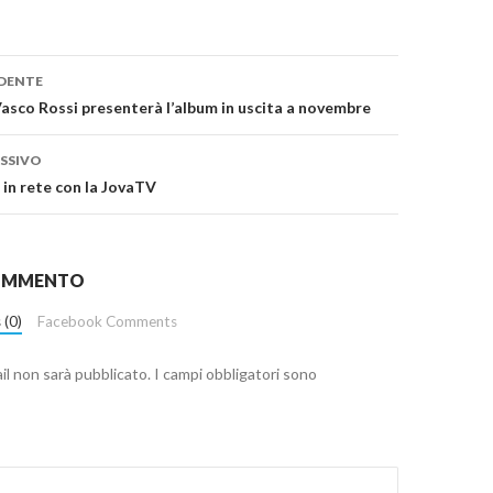
one
DENTE
sco Rossi presenterà l’album in uscita a novembre
SSIVO
 in rete con la JovaTV
COMMENTO
 (0)
Facebook Comments
ail non sarà pubblicato.
I campi obbligatori sono