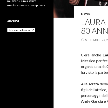
musica? «La mia salute
mentale messa a dura prova»
NEWS
LAURA 
ARCHIVI
80 ANN
Archivi
SETTEMBRE 25, 
C’era anche
Lau
Messico per fest
organizzata da
ha visto la parte
Alla serata dedi
figli dell’attrice,
personaggi del
Andy Garcia e 