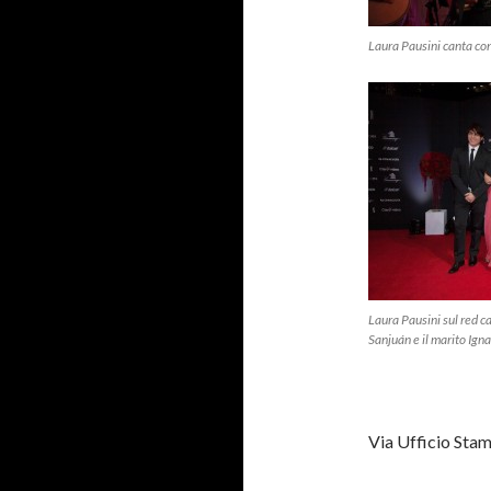
Laura Pausini canta con
Laura Pausini sul red c
Sanjuán e il marito Ig
Via Ufficio Sta