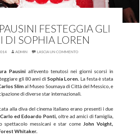
PAUSINI FESTEGGIA GLI
I DI SOPHIA LOREN
2014
ADMIN
LASCIA UN COMMENTO
ra Pausini
all’evento tenutosi nei giorni scorsi in
eggiare gli 80 anni di
Sophia Loren.
La festa è stata
Carlos Slim
al Museo Soumaya di Città del Messico, e
cipazione di diverse star internazionali.
cata alla diva del cinema italiano erano presenti i due
Carlo ed Edoardo Ponti,
oltre ad amici di famiglia,
lo spettacolo messicani e star come
John Voight,
Forest Whitaker.