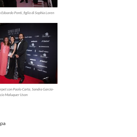
 Edoardo Ponti, figlio di Sophia Loren
arpet con Paolo Carta, Sandra García-
nacio Maluquer Uson
mpa