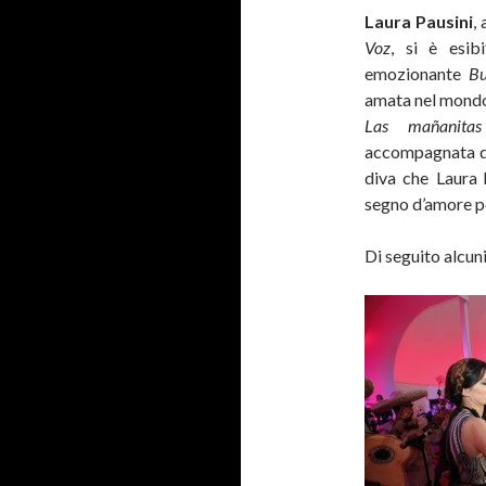
Laura Pausini
,
Voz
, si è esib
emozionante
B
amata nel mondo 
Las mañanitas
accompagnata da
diva che Laura 
segno d’amore pe
Di seguito alcuni