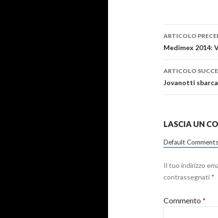
Navigazi
ARTICOLO PRECE
articolo
Medimex 2014: Va
ARTICOLO SUCCE
Jovanotti sbarca
LASCIA UN 
Default Comments
Il tuo indirizzo em
contrassegnati
*
Commento
*