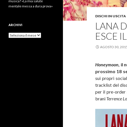
musica? «La mia salute
mentale messa a dura prova»
DISCHI IN USCITA
LANA D
ARCHIVI
ESCE I
Archivi
AGOSTO 30, 201
Honeymoon,
il 
prossimo 18 s
sui propri socia
tracklist del di
per il pre-order
brani
Terrence L