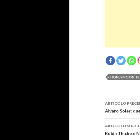
HONEYMOON TR
Navigazi
ARTICOLO PRECE
articolo
Alvaro Soler: du
ARTICOLO SUCCE
Robin Thicke e N