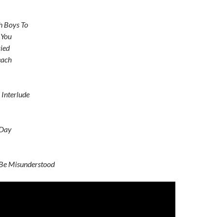
h Boys To
 You
ried
each
 Interlude
 Day
 Be Misunderstood