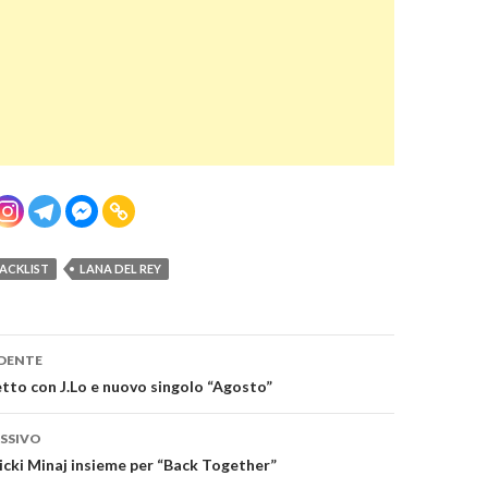
ACKLIST
LANA DEL REY
one
DENTE
etto con J.Lo e nuovo singolo “Agosto”
SSIVO
icki Minaj insieme per “Back Together”