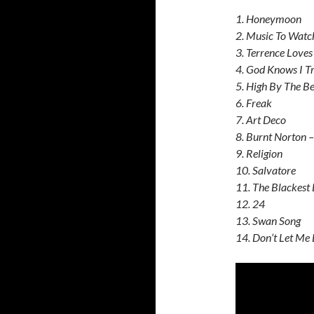
1. Honeymoon
2. Music To Watc
3. Terrence Loves
4. God Knows I T
5. High By The B
6. Freak
7. Art Deco
8. Burnt Norton –
9. Religion
10. Salvatore
11. The Blackest
12. 24
13. Swan Song
14. Don’t Let Me