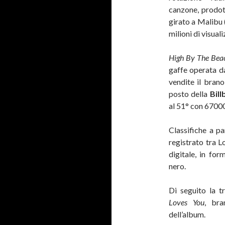
canzone, prodo
girato a Malibu 
milioni di visuali
High By The Bea
gaffe operata 
vendite il brano
posto della
Bil
al 51° con 67000
Classifiche a pa
registrato tra 
digitale, in fo
nero.
Di seguito la t
Loves You
, bra
dell’album.