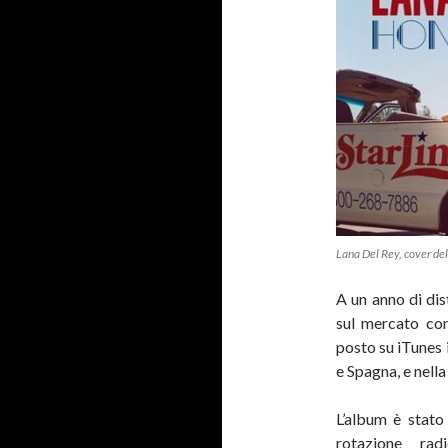
Lana Del Rey, cover d
A un anno di dis
sul mercato con
posto su iTunes i
e Spagna, e nella 
L’album è stato
rotazione ra