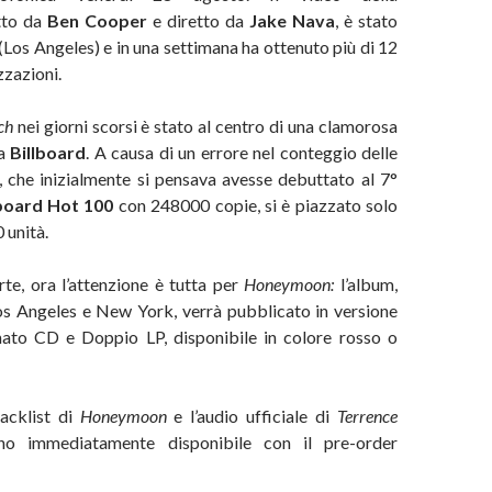
tto da
Ben Cooper
e diretto da
Jake Nava
, è stato
(Los Angeles) e in una settimana ha ottenuto più di 12
zzazioni.
ch
nei giorni scorsi è stato al centro di una clamorosa
da
Billboard
. A causa di un errore nel conteggio delle
, che inizialmente si pensava avesse debuttato al 7°
lboard Hot 100
con 248000 copie, si è piazzato solo
 unità.
rte, ora l’attenzione è tutta per
Honeymoon:
l’album,
Los Angeles e New York, verrà pubblicato in versione
rmato CD e Doppio LP, disponibile in colore rosso o
racklist di
Honeymoon
e l’audio ufficiale di
Terrence
no immediatamente disponibile con il pre-order