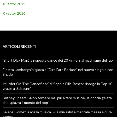
X Factor 2015
X Factor 2016
ARTICOLI RECENTI
‘Short Dick Man’, la risposta dance dei 20 Fingers al machismo del rap
Elettra Lamborghini gioca a “Dire Fare Baciare” nel nuovo singolo con
Shade
‘Murder On The Dancefloor’ di Sophie Ellis-Bextor risorge in Top 10
grazie a ‘Saltburn’
Britney Spears: «Non tornerò mai più a fare musica», la doccia gelata
che spiazza il mondo del pop
Selena Gomez lascia la musica? «La mia salute mentale messa a dura
prova»