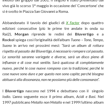
vivo già lo scorso 1° maggio in occasione del ‘Concertone’ che
si è svolto in Piazza San Giovanni a Roma.
Abbandonato il tavolo dei giudici di
X Factor
dopo quattro
edizioni consecutive (più le prime tre andate in onda su
Rai2),
Morgan
riprende le redini dei
Bluvertigo
e a
Rockol
spiega così l’originalità dell’album
Tuono – Tono, Tempo,
Suono
in arrivo nei prossimi mesi:
“S
arà un album di rottura
rispetto al passato dei Bluvertigo, è necessario rompere col passato.
Le sonorità saranno variegate e diverse, sarà un disco pieno di
influenze e di cose mai sentite. Sarà qualcosa di completamente
nuovo, perché le cose nuove rompono con la tradizione; perché le
cose nuove sono dure e per questo non sono capite; perché bisogna
abituarsi alla dissonanza, non ne possiamo più delle consonanze”.
I
Bluvertigo
nascono nel 1994 e debuttano con il singolo
Iodio
. L’anno seguente esce il primo album,
Acidi e Basi
. Nel
1997 pubblicano
Metallo non Metallo
e nel 1999 l’ultimo album