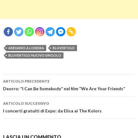
ANDIAMO A LONDRA
BLUVERTIGO
BLUVERTIGO NUOVO SINGOLO
Navigazione
ARTICOLO PRECEDENTE
articolo
Deorro: “I Can Be Somebody” nel film “We Are Your Friends”
ARTICOLO SUCCESSIVO
I concerti gratuiti di Expo: da Elisa ai The Kolors
LASCIA UN COMMENTO