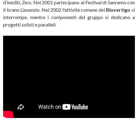
d’inediti,
Zero
. Nel 2001 partecipano al Festival di Sanremo con
il brano
L’assenzio
. Nel 2002 l’attività comune dei
Bluvertigo
si
interrompe, mentre i componenti del gruppo si dedicano a
progetti solisti e paralleli.