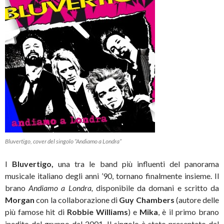
Bluvertigo, cover del singolo “Andiamo a Londra”
I
Bluvertigo,
una tra le band più influenti del panorama
musicale italiano degli anni ’90, tornano finalmente insieme. Il
brano
Andiamo a Londra,
disponibile da domani e scritto da
Morgan
con la collaborazione di
Guy Chambers
(autore delle
più famose hit di
Robbie Williams
) e
Mika
, è il primo brano
inedito del gruppo dal 2001. Il singolo è stato presentato dal