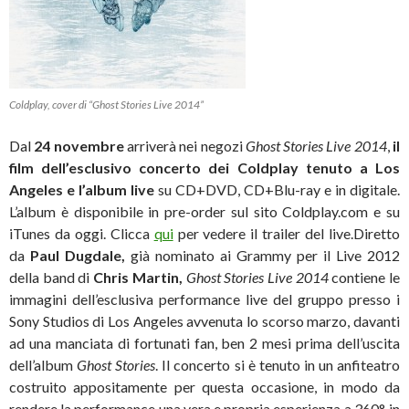
Coldplay, cover di “Ghost Stories Live 2014”
Dal
24 novembre
arriverà nei negozi
Ghost Stories Live 2014
,
il
film dell’esclusivo concerto dei Coldplay tenuto a Los
Angeles e l’album live
su CD+DVD, CD+Blu-ray e in digitale.
L’album è disponibile in pre-order sul sito Coldplay.com e su
iTunes da oggi. Clicca
qui
per vedere il trailer del live.
Diretto
da
Paul Dugdale,
già nominato ai Grammy per il Live 2012
della band di
Chris Martin,
Ghost Stories Live 2014
contiene le
immagini dell’esclusiva performance live del gruppo presso i
Sony Studios di Los Angeles avvenuta lo scorso marzo, davanti
ad una manciata di fortunati fan, ben 2 mesi prima dell’uscita
dell’album
Ghost Stories
. Il concerto si è tenuto in un anfiteatro
costruito appositamente per questa occasione, in modo da
rendere la performance una vera e propria esperienza a 360°, in