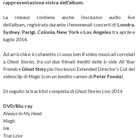
rappresentazione visiva dell’album.
La release contiene anche l’esclusivo audio live
dell’album
,
registrato durante i fenomenali concerti di
Londra
,
Sydney
,
Parigi
,
Colonia
,
New
York
e
Los
Angeles
tra aprile e
luglio 2014.
Ad arricchire il cofanetto ci sono ben 8 video musicali correlati
a
Ghost Stories
, tra cui due filmati inediti delle b-side
All Your
Friends
e
Ghost Story
più l’esclusivo Extended Director’s Cut del
videoclip di
Magic
(con un inedito cameo di
Peter Fonda
).
Di seguito la tracklist completa di
Ghost Stories Live 2014.
DVD/Blu-ray
Always In My Head
Magic
Ink
True Love