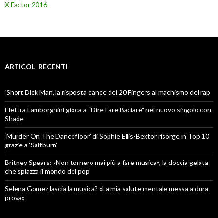
X Factor 2016
ARTICOLI RECENTI
‘Short Dick Man’, la risposta dance dei 20 Fingers al machismo del rap
Elettra Lamborghini gioca a “Dire Fare Baciare” nel nuovo singolo con
Shade
‘Murder On The Dancefloor’ di Sophie Ellis-Bextor risorge in Top 10
grazie a ‘Saltburn’
Britney Spears: «Non tornerò mai più a fare musica», la doccia gelata
che spiazza il mondo del pop
Selena Gomez lascia la musica? «La mia salute mentale messa a dura
prova»