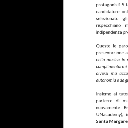
protagonisti 5 ta
candidature onl
selezionato gl
rispecchiano 
indipendenza p
Queste le par
presentazione 
nella musica in 
complimentarmi c
diversi ma accom
autonomia e da gr
Insieme ai tuto
parterre di mu
nuovamente
E
UNacademy)
,
i
Santa Margare