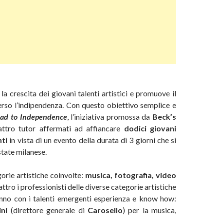
la crescita dei giovani talenti artistici e promuove il
erso l’indipendenza. Con questo obiettivo semplice e
ad to Independence
, l’iniziativa promossa da
Beck’s
attro tutor affermati ad affiancare
dodici giovani
nti
in vista di un evento della durata di 3 giorni che si
state milanese.
orie artistiche coinvolte:
musica, fotografia, video
attro i professionisti delle diverse categorie artistiche
nno con i talenti emergenti esperienza e know how:
ini
(direttore generale di
Carosello
) per la musica,