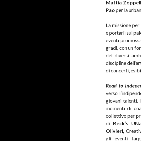
Mattia Zoppel
Pao
per la urban
La missione per t
e portarli sul pa
eventi promoss
gradi, con un fo
dei diversi amb
discipline dell’a
di concerti, esib
Road to Indepe
verso l’indipen
giovani talenti.
momenti di coa
collettivo per pr
di
Beck’s UN
Olivieri,
Creati
gli eventi tar