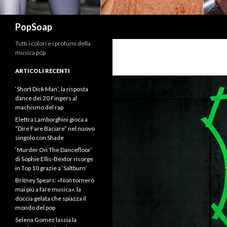
Cerca
PopSoap
Tutti i colori e i profumi della
musica pop
ARTICOLI RECENTI
‘Short Dick Man’, la risposta
dance dei 20 Fingers al
machismo del rap
Elettra Lamborghini gioca a
“Dire Fare Baciare” nel nuovo
singolo con Shade
‘Murder On The Dancefloor’
di Sophie Ellis-Bextor risorge
in Top 10 grazie a ‘Saltburn’
Britney Spears: «Non tornerò
mai più a fare musica», la
doccia gelata che spiazza il
mondo del pop
Selena Gomez lascia la