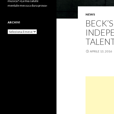
musica? «La mia salute
mentale messa a dura prova»
NEWS
BECK’S
ARCHIVI
INDEPE
Archivi
TALENT
APRILE 13, 2016