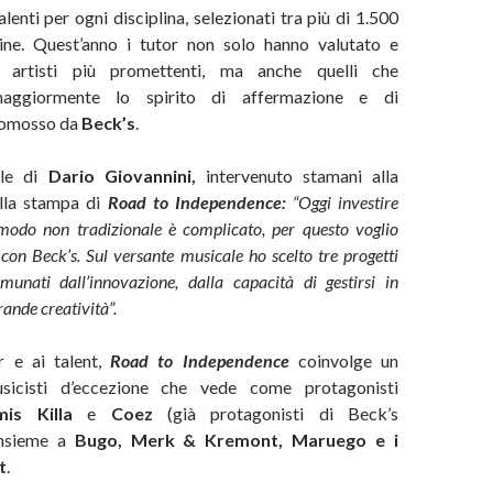
lenti per ogni disciplina, selezionati tra più di 1.500
ine. Quest’anno i tutor non solo hanno valutato e
i artisti più promettenti, ma anche quelli che
maggiormente lo spirito di affermazione e di
romosso da
Beck’s
.
ole di
Dario Giovannini,
intervenuto stamani alla
alla stampa di
Road to Independence:
“Oggi investire
modo non tradizionale è complicato, per questo voglio
on Beck’s. Sul versante musicale ho scelto tre progetti
unati dall’innovazione, dalla capacità di gestirsi in
ande creatività”.
r e ai talent,
Road to Independence
coinvolge un
sicisti d’eccezione che vede come protagonisti
mis Killa
e
Coez
(già protagonisti di Beck’s
nsieme a
Bugo, Merk & Kremont, Maruego e i
t
.