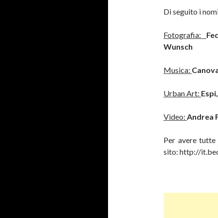
Di seguito i nomi
Fotografia:
Fe
Wunsch
Musica:
Canova
Urban Art:
Espi
Video:
Andrea F
Per avere tutte
sito: http://it.b