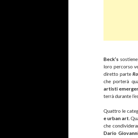
Beck’s
sostiene 
loro percorso v
diretto parte
Ro
che porterà qu
artisti emerge
terrà durante l’e
Quattro le categ
e urban art
. Qu
che condividera
Dario Giovann