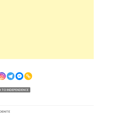
 TO INDEPENDENCE
one
DENTE