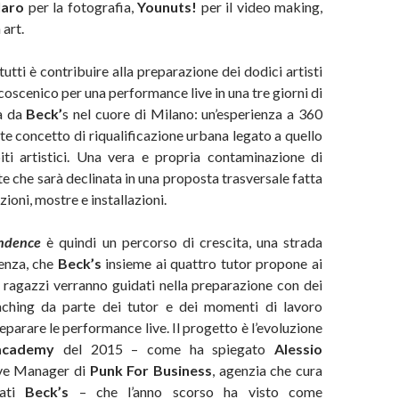
laro
per la fotografia,
Younuts!
per il video making,
 art.
utti è contribuire alla preparazione dei dodici artisti
lcoscenico per una performance live in una tre giorni di
a da
Beck’
s nel cuore di Milano: un’esperienza a 360
rte concetto di riqualificazione urbana legato a quello
iti artistici. Una vera e propria contaminazione di
rte che sarà declinata in una proposta trasversale fatta
izioni, mostre e installazioni.
ndence
è quindi un percorso di crescita, una strada
denza, che
Beck’s
insieme ai quattro tutor propone ai
 I ragazzi verranno guidati nella preparazione con dei
ching da parte dei tutor e dei momenti di lavoro
eparare le performance live. Il progetto è l’evoluzione
academy
del 2015 – come ha spiegato
Alessio
ve Manager di
Punk For Business
, agenzia che cura
gati
Beck’s
– che l’anno scorso ha visto come