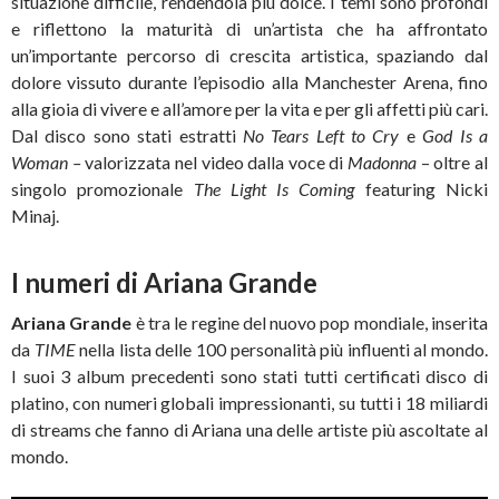
situazione difficile, rendendola più dolce. I temi sono profondi
e riflettono la maturità di un’artista che ha affrontato
un’importante percorso di crescita artistica, spaziando dal
dolore vissuto durante l’episodio alla Manchester Arena, fino
alla gioia di vivere e all’amore per la vita e per gli affetti più cari.
Dal disco sono stati estratti
No Tears Left to Cry
e
God Is a
Woman –
valorizzata nel video dalla voce di
Madonna
– oltre al
singolo promozionale
The Light Is Coming
featuring Nicki
Minaj.
I numeri di Ariana Grande
Ariana Grande
è tra le regine del nuovo pop mondiale, inserita
da
TIME
nella lista delle 100 personalità più influenti al mondo.
I suoi 3 album precedenti sono stati tutti certificati disco di
platino, con numeri globali impressionanti, su tutti i 18 miliardi
di streams che fanno di Ariana una delle artiste più ascoltate al
mondo.