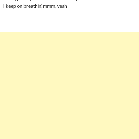
I keep on breathin’, mmm, yeah