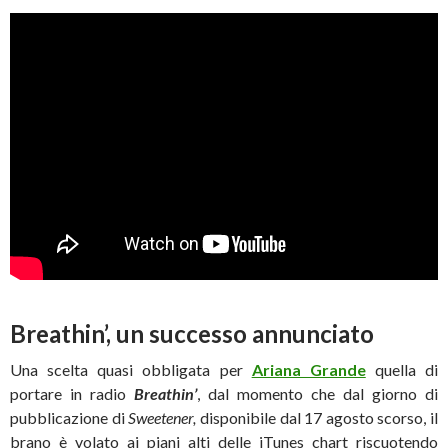
Breathin’, un successo annunciato
Una scelta quasi obbligata per
Ariana Grande
quella di
portare in radio
Breathin’
, dal momento che dal giorno di
pubblicazione di
Sweetener,
disponibile dal 17 agosto scorso, il
brano è volato ai piani alti delle iTunes chart riscuotendo