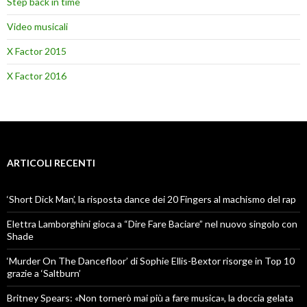
Step back in time
Video musicali
X Factor 2015
X Factor 2016
ARTICOLI RECENTI
‘Short Dick Man’, la risposta dance dei 20 Fingers al machismo del rap
Elettra Lamborghini gioca a “Dire Fare Baciare” nel nuovo singolo con
Shade
‘Murder On The Dancefloor’ di Sophie Ellis-Bextor risorge in Top 10
grazie a ‘Saltburn’
Britney Spears: «Non tornerò mai più a fare musica», la doccia gelata