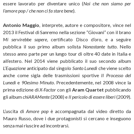
essere lavorato per diventare unico (
Noi che non siamo per
l’amore pop / che non ci fa stare bene
).
Antonio Maggio
, interprete, autore e compositore, vince nel
2013 il Festival di Sanremo nella sezione “Giovani” con il brano
Mi servirebbe sapere
, certificato Disco d’oro, e a seguire
pubblica il suo primo album solista
Nonostante tutto
. Nello
stesso anno parte per un lungo tour di oltre 40 date in Italia e
all’estero. Nel 2014 viene pubblicato il suo secondo album
L’Equazione
anticipato dal singolo
Santo Lunedì
che viene scelto
anche come sigla delle trasmissioni sportive
Il Processo del
Lunedì
e
90esimo Minuto
. Precedentemente, nel 2008 vince la
prima edizione di
X-Factor
con gli
Aram Quartet
pubblicando
gli album
chiARAMente
(2008) e
Il pericolo di essere liberi
(2009).
L’uscita di
Amore pop
è accompagnata dal video diretto da
Mauro Russo, dove i due protagonisti si cercano e inseguono
senza mai riuscire ad incontrarsi.