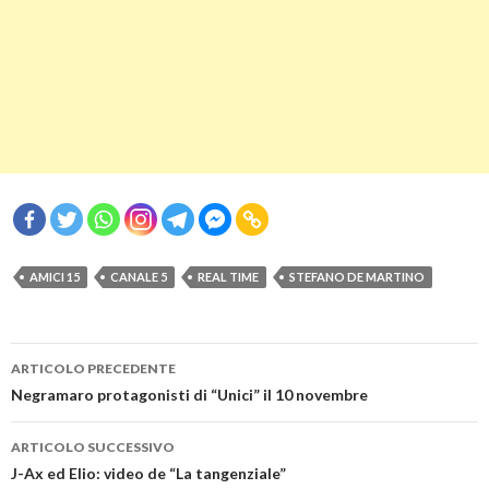
AMICI 15
CANALE 5
REAL TIME
STEFANO DE MARTINO
Navigazione
ARTICOLO PRECEDENTE
articolo
Negramaro protagonisti di “Unici” il 10 novembre
ARTICOLO SUCCESSIVO
J-Ax ed Elio: video de “La tangenziale”