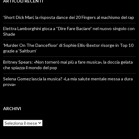
ARTICOLI RECENTI
‘Short Dick Man’, la risposta dance dei 20 Fingers al machismo del rap
Elettra Lamborghini gioca a “Dire Fare Baciare” nel nuovo singolo con
Shade
‘Murder On The Dancefloor’ di Sophie Ellis-Bextor risorge in Top 10
grazie a ‘Saltburn’
Britney Spears: «Non tornerò mai più a fare musica», la doccia gelata
che spiazza il mondo del pop
Selena Gomez lascia la musica? «La mia salute mentale messa a dura
prova»
ARCHIVI
Archivi