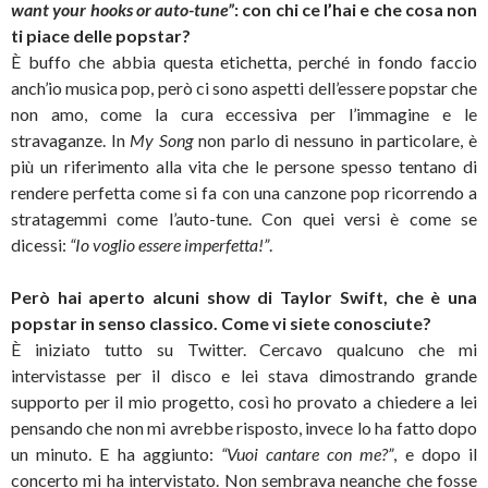
want your hooks or auto-tune”
: con chi ce l’hai e che cosa non
ti piace delle popstar?
È buffo che abbia questa etichetta, perché in fondo faccio
anch’io musica pop, però ci sono aspetti dell’essere popstar che
non amo, come la cura eccessiva per l’immagine e le
stravaganze. In
My Song
non parlo di nessuno in particolare, è
più un riferimento alla vita che le persone spesso tentano di
rendere perfetta come si fa con una canzone pop ricorrendo a
stratagemmi come l’auto-tune. Con quei versi è come se
dicessi:
“Io voglio essere imperfetta!”
.
Però hai aperto alcuni show di Taylor Swift, che è una
popstar in senso classico. Come vi siete conosciute?
È iniziato tutto su Twitter. Cercavo qualcuno che mi
intervistasse per il disco e lei stava dimostrando grande
supporto per il mio progetto, così ho provato a chiedere a lei
pensando che non mi avrebbe risposto, invece lo ha fatto dopo
un minuto. E ha aggiunto:
“Vuoi cantare con me?”
, e dopo il
concerto mi ha intervistato. Non sembrava neanche che fosse