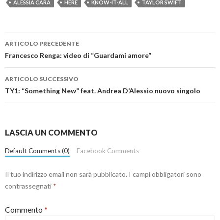
ALESSIA CARA
HERE
KNOW-IT-ALL
TAYLOR SWIFT
Navigazione
ARTICOLO PRECEDENTE
articolo
Francesco Renga: video di “Guardami amore”
ARTICOLO SUCCESSIVO
TY1: “Something New” feat. Andrea D’Alessio nuovo singolo
LASCIA UN COMMENTO
Default Comments (0)
Facebook Comments
Il tuo indirizzo email non sarà pubblicato.
I campi obbligatori sono
contrassegnati
*
Commento
*