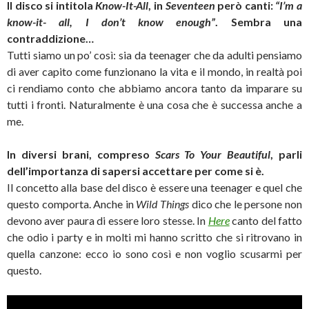
Il disco si intitola
Know-It-All
, in
Seventeen
però canti:
“I’m a
know-it- all, I don’t know enough”
. Sembra una
contraddizione…
Tutti siamo un po’ così: sia da teenager che da adulti pensiamo
di aver capito come funzionano la vita e il mondo, in realtà poi
ci rendiamo conto che abbiamo ancora tanto da imparare su
tutti i fronti. Naturalmente è una cosa che è successa anche a
me.
In diversi brani, compreso
Scars To Your Beautiful
, parli
dell’importanza di sapersi accettare per come si è.
Il concetto alla base del disco è essere una teenager e quel che
questo comporta. Anche in
Wild Things
dico che le persone non
devono aver paura di essere loro stesse. In
Here
canto del fatto
che odio i party e in molti mi hanno scritto che si ritrovano in
quella canzone: ecco io sono così e non voglio scusarmi per
questo.