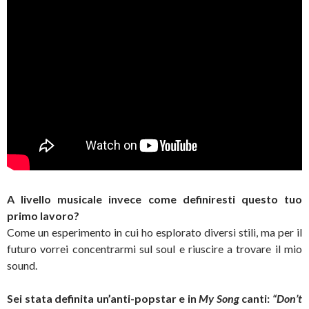
A livello musicale invece come definiresti questo tuo
primo lavoro?
Come un esperimento in cui ho esplorato diversi stili, ma per il
futuro vorrei concentrarmi sul soul e riuscire a trovare il mio
sound.
Sei stata definita un’anti-popstar e in
My Song
canti:
“Don’t