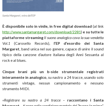
Santa Margaret, retro dell’EP
È disponibile solo in vinile, in free digital download
(al link
http://www.santamargaret.com/download/2281
)
e su tutte le
piattaforme streaming
Il suono analogico cova la sua vendetta
Vol.1
(Carosello Records),
l’EP d’esordio dei Santa
Margaret
, band unica nel suo genere, capace di unire il sound
tipico della canzone d’autore italiana degli Anni Sessanta al
rock e al blues.
Cinque brani più un b-side strumentale registrati
interamente in analogico
, su nastro a 24 tracce, usando solo
strumenti vintage, nessun campionamento e nessuno
strumento MIDI.
«Registrare su nastro a 24 tracce
–
raccontano i Santa
Margaret
–
ti pone nella condizione mentale del “buona la prima”,