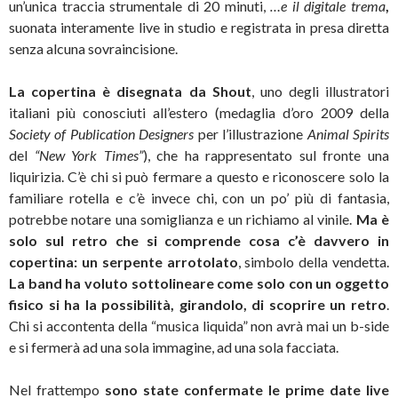
un’unica traccia strumentale di 20 minuti,
…e il digitale trema
,
suonata interamente live in studio e registrata in presa diretta
senza alcuna sovraincisione.
La copertina è disegnata da Shout
, uno degli illustratori
italiani più conosciuti all’estero (medaglia d’oro 2009 della
Society of Publication Designers
per l’illustrazione
Animal Spirits
del
“New York Times”
), che ha rappresentato sul fronte una
liquirizia. C’è chi si può fermare a questo e riconoscere solo la
familiare rotella e c’è invece chi, con un po’ più di fantasia,
potrebbe notare una somiglianza e un richiamo al vinile.
Ma è
solo sul retro che si comprende cosa c’è davvero in
copertina: un serpente arrotolato
, simbolo della vendetta.
La band ha voluto sottolineare come solo con un oggetto
fisico si ha la possibilità, girandolo, di scoprire un retro
.
Chi si accontenta della “musica liquida” non avrà mai un b-side
e si fermerà ad una sola immagine, ad una sola facciata.
Nel frattempo
sono state confermate le prime date live