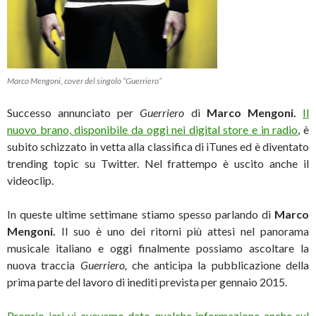
Marco Mengoni, cover del singolo “Guerriero”
Successo annunciato per
Guerriero
di
Marco Mengoni.
Il
nuovo brano, disponibile da oggi nei digital store e in radio
, è
subito schizzato in vetta alla classifica di iTunes ed è diventato
trending topic su Twitter. Nel frattempo è uscito anche il
videoclip.
In queste ultime settimane stiamo spesso parlando di
Marco
Mengoni.
Il suo è uno dei ritorni più attesi nel panorama
musicale italiano e oggi finalmente possiamo ascoltare la
nuova traccia
Guerriero,
che anticipa la pubblicazione della
prima parte del lavoro di inediti prevista per gennaio 2015.
Proprio ieri vi avevamo dato qualche informazione anche sul