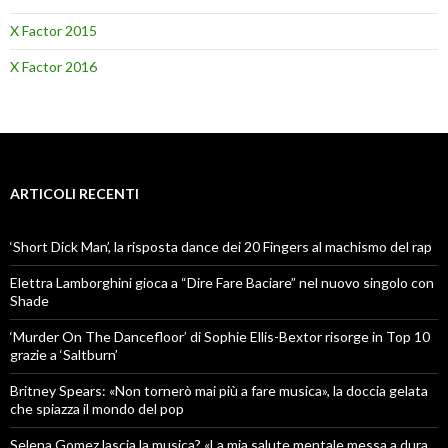
X Factor 2015
X Factor 2016
ARTICOLI RECENTI
‘Short Dick Man’, la risposta dance dei 20 Fingers al machismo del rap
Elettra Lamborghini gioca a “Dire Fare Baciare” nel nuovo singolo con
Shade
‘Murder On The Dancefloor’ di Sophie Ellis-Bextor risorge in Top 10
grazie a ‘Saltburn’
Britney Spears: «Non tornerò mai più a fare musica», la doccia gelata
che spiazza il mondo del pop
Selena Gomez lascia la musica? «La mia salute mentale messa a dura