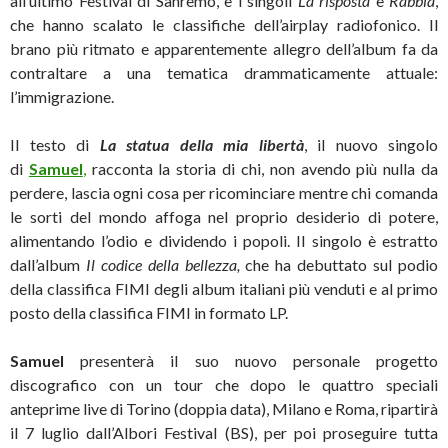
all’ultimo Festival di Sanremo, e i singoli
La risposta
e
Rabbia
,
che hanno scalato le classifiche dell’airplay radiofonico. Il
brano più ritmato e apparentemente allegro dell’album fa da
contraltare a una tematica drammaticamente attuale:
l’immigrazione.
Il testo di
La statua della mia libertà
, il nuovo singolo
di
Samuel
,
racconta la storia di chi, non avendo più nulla da
perdere, lascia ogni cosa per ricominciare mentre chi comanda
le sorti del mondo affoga nel proprio desiderio di potere,
alimentando l’odio e dividendo i popoli. Il singolo è estratto
dall’album
Il codice della bellezza,
che ha debuttato sul podio
della classifica FIMI degli album italiani più venduti e al primo
posto della classifica FIMI in formato LP.
Samuel
presenterà il suo nuovo personale progetto
discografico con un tour che dopo le quattro speciali
anteprime live di Torino (doppia data), Milano e Roma, ripartirà
il 7 luglio dall’Albori Festival (BS), per poi proseguire tutta