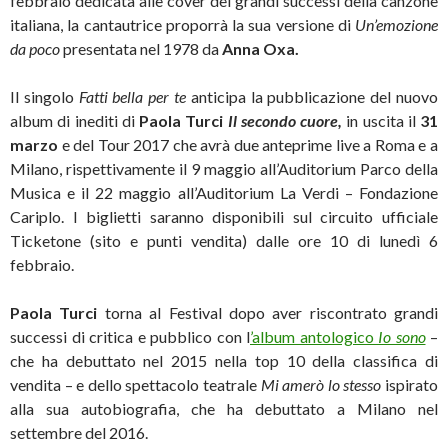
febbraio dedicata alle cover dei grandi successi della canzone
italiana, la cantautrice proporrà la sua versione di
Un’emozione
da poco
presentata nel 1978 da
Anna Oxa.
Il singolo
Fatti bella per te
anticipa la pubblicazione del nuovo
album di inediti di
Paola Turci
Il secondo cuore,
in uscita il
31
marzo
e del Tour 2017 che avrà due anteprime live a Roma e a
Milano, rispettivamente il 9 maggio all’Auditorium Parco della
Musica e il 22 maggio all’Auditorium La Verdi – Fondazione
Cariplo. I biglietti saranno disponibili sul circuito ufficiale
Ticketone (sito e punti vendita) dalle ore 10 di lunedì 6
febbraio.
Paola Turci
torna al Festival dopo aver riscontrato grandi
successi di critica e pubblico con l
’album antologico
Io sono
–
che ha debuttato nel 2015 nella top 10 della classifica di
vendita – e dello spettacolo teatrale
Mi amerò lo stesso
ispirato
alla sua autobiografia, che ha debuttato a Milano nel
settembre del 2016.