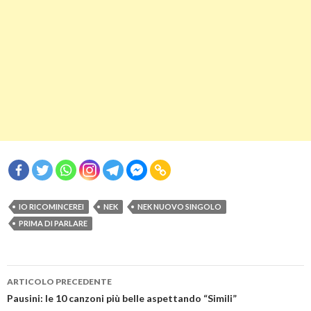
IO RICOMINCEREI
NEK
NEK NUOVO SINGOLO
PRIMA DI PARLARE
Navigazione
ARTICOLO PRECEDENTE
articolo
Pausini: le 10 canzoni più belle aspettando “Simili”