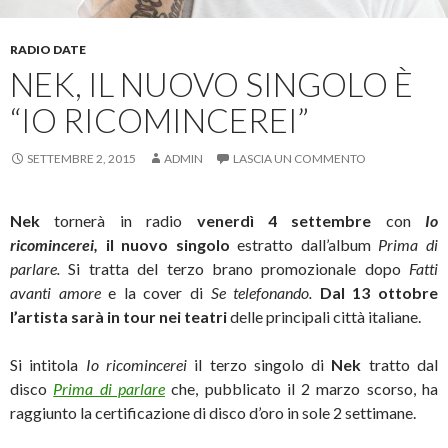
RADIO DATE
NEK, IL NUOVO SINGOLO È
“IO RICOMINCEREI”
SETTEMBRE 2, 2015
ADMIN
LASCIA UN COMMENTO
Nek
tornerà in radio
venerdì 4 settembre
con
Io
ricomincerei,
il nuovo singolo
estratto dall’album
Prima di
parlare.
Si tratta del terzo brano promozionale dopo
Fatti
avanti amore
e la cover di
Se telefonando.
Dal 13 ottobre
l’artista sarà in tour nei teatri
delle principali città italiane.
Si intitola
Io ricomincerei
il terzo singolo di
Nek
tratto dal
disco
Prima di parlare
che, pubblicato il 2 marzo scorso, ha
raggiunto la certificazione di disco d’oro in sole 2 settimane.