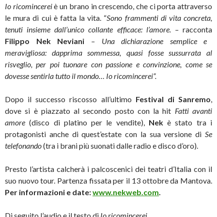
Io ricomincerei
è un brano in crescendo, che ci porta attraverso
le mura di cui è fatta la vita. “
Sono frammenti di vita concreta,
tenuti insieme dall’unico collante efficace: l’amore.
–
racconta
Filippo Nek Neviani
– Una dichiarazione semplice e
meravigliosa: dapprima sommessa, quasi fosse sussurrata al
risveglio, per poi tuonare con passione e convinzione, come se
dovesse sentirla tutto il mondo… Io ricomincerei”.
Dopo il successo riscosso all’ultimo
Festival di Sanremo
,
dove si è piazzato al secondo posto con la hit
Fatti avanti
amore
(disco di platino per le vendite),
Nek
è stato tra i
protagonisti anche di quest’estate con la sua versione di
Se
telefonando
(tra i brani più suonati dalle radio e disco d’oro).
Presto l’artista calcherà i palcoscenici dei teatri d’Italia con il
suo nuovo tour. Partenza fissata per il 13 ottobre da Mantova.
Per informazioni e date:
www.nekweb.com
.
Di seguito l’audio e il testo di
Io ricomincerei.