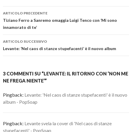
Navigazione
ARTICOLO PRECEDENTE
articolo
Tiziano Ferro a Sanremo omaggia Luigi Tenco con ‘Mi sono
innamorato di te’
ARTICOLO SUCCESSIVO
Levante: ‘Nel caos di stanze stupefacenti’ è il nuovo album
3 COMMENTI SU “LEVANTE: IL RITORNO CON ‘NON ME
NE FREGA NIENTE’”
Pingback:
Levante: 'Nel caos di stanze stupefacenti' è il nuovo
album - PopSoap
Pingback:
Levante svela la cover di 'Nel caos di stanze
stupefacenti' - PopSoap