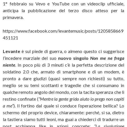
1° febbraio su Vevo e YouTube con un videoclip ufficiale,
anticipa la pubblicazione del terzo disco atteso per la
primavera.
https://www.facebook.com/levantemusic/posts/1205858669
451121
Levante
è sul piede di guerra, o almeno questo ci suggerisce
l’incedere marziale del suo
nuovo singolo
Non me ne frega
niente
.
In poco più di 3 minuti c’è la perfetta descrizione del
soldatino 2.0 che, armato di smartphone e di un modem, è
pronto a dare giudizi (quasi sempre non richiesti) su tutto,
meglio se su temi scottanti e tragedie che si consumano in
qualche remoto angolo del mondo, con la tacita speranza che lì
restino confinate (
“Mentre la gente grida aiuto io prego non capiti
a me”
). Il fortino dal quale si conduce l’operazione bellica? Lo
schermo del proprio device, chiaramente: perché, si sa, dietro
la tastiera siamo tutti leoni, ma guai a chiederci di tradurre un
post acchiappa like in azioni concrete:
“La rivoluzione