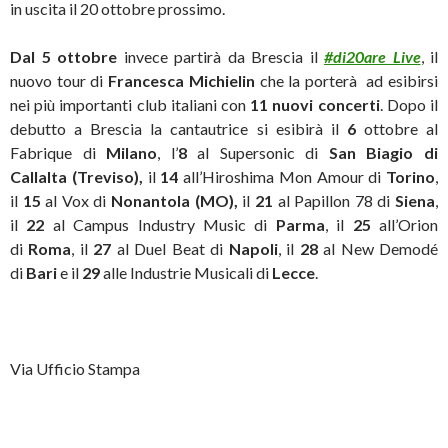
in uscita il 20 ottobre prossimo.
Dal 5 ottobre
invece partirà da Brescia il
#di20are Live
, il
nuovo tour di
Francesca Michielin
che la porterà ad esibirsi
nei più importanti club italiani con
11 nuovi concerti
. Dopo il
debutto a Brescia la cantautrice si esibirà il
6
ottobre al
Fabrique di
Milano
, l’
8
al Supersonic di
San Biagio di
Callalta
(Treviso),
il
14
all’Hiroshima Mon Amour di
Torino
,
il
15
al Vox di
Nonantola (MO),
il
21
al Papillon 78 di
Siena
,
il
22
al Campus Industry Music di
Parma
, il
25
all’Orion
di
Roma
, il
27
al Duel Beat di
Napoli
, il
28
al New Demodé
di
Bari
e il
29
alle Industrie Musicali di
Lecce
.
Via Ufficio Stampa