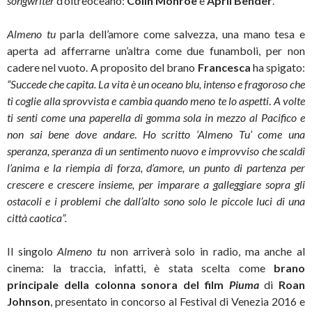
songwriter
d’oltreoceano:
Colin Monroe
e
April Bender
.
Almeno tu
parla dell’amore come salvezza, una mano tesa e
aperta ad afferrarne un’altra come due funamboli, per non
cadere nel vuoto. A proposito del brano
Francesca
ha spigato:
“
Succede che capita. La vita è un oceano blu, intenso e fragoroso che
ti coglie alla sprovvista e cambia quando meno te lo aspetti
.
A volte
ti senti come una paperella di gomma sola in mezzo al Pacifico e
non sai bene dove andare
.
Ho scritto ‘Almeno Tu’ come una
speranza, speranza di un sentimento nuovo e improvviso che scaldi
l’anima e la riempia di forza, d’amore, un punto di partenza per
crescere e crescere insieme, per imparare a galleggiare sopra gli
ostacoli e i problemi che dall’alto sono solo le piccole luci di una
città caotica”.
Il singolo
Almeno tu
non arriverà solo in radio, ma anche al
cinema: la traccia, infatti, è stata scelta come
brano
principale della
colonna sonora del film
Piuma
di
Roan
Johnson
, presentato in concorso al Festival di Venezia 2016 e