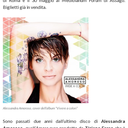
di Roma e il 30 maggio al Mediolanum Forum di Assago.
Biglietti già in vendita.
Alessandra Amoroso, cover dell’album “Vivere a colori”
Sono passati due anni dall’ultimo disco di
Alessandra
Amoroso,
quell’
Amore puro
prodotto da
Tiziano Ferro
che è