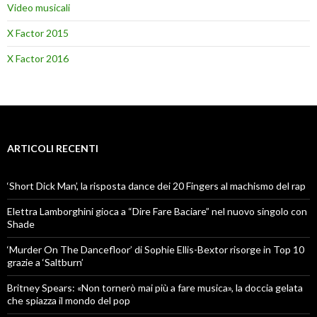
Video musicali
X Factor 2015
X Factor 2016
ARTICOLI RECENTI
‘Short Dick Man’, la risposta dance dei 20 Fingers al machismo del rap
Elettra Lamborghini gioca a “Dire Fare Baciare” nel nuovo singolo con
Shade
‘Murder On The Dancefloor’ di Sophie Ellis-Bextor risorge in Top 10
grazie a ‘Saltburn’
Britney Spears: «Non tornerò mai più a fare musica», la doccia gelata
che spiazza il mondo del pop